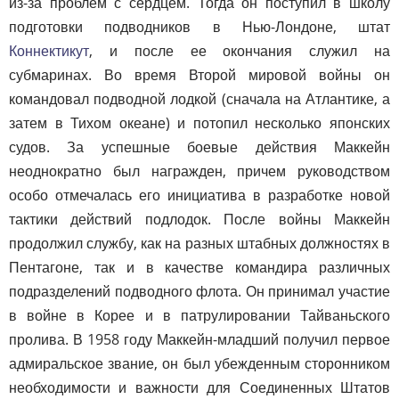
из-за проблем с сердцем. Тогда он поступил в школу
подготовки подводников в Нью-Лондоне, штат
Коннектикут
, и после ее окончания служил на
субмаринах. Во время Второй мировой войны он
командовал подводной лодкой (сначала на Атлантике, а
затем в Тихом океане) и потопил несколько японских
судов. За успешные боевые действия Маккейн
неоднократно был награжден, причем руководством
особо отмечалась его инициатива в разработке новой
тактики действий подлодок. После войны Маккейн
продолжил службу, как на разных штабных должностях в
Пентагоне, так и в качестве командира различных
подразделений подводного флота. Он принимал участие
в войне в Корее и в патрулировании Тайваньского
пролива. В 1958 году Маккейн-младший получил первое
адмиральское звание, он был убежденным сторонником
необходимости и важности для Соединенных Штатов