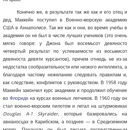
Конечно же, в результате так же как и его отец и
дед, Маккейн поступил в Военно-морскую академию
США в Аннаполисе. Так же как и они, во время учебы в
академии он не был в числе лучших учеников (это очень
мягко говоря: у Джона был восемьсот девяносто
четвертый результат по успеваемости из восьмисот
девяноста девяти курсантов), причем отнюдь не из-за
недостатка сообразительности или низкого интеллекта, а
благодаря частому нежеланию следовать правилам и,
как следствие, конфликтов с руководством. В 1958 году
Маккейн закончил курс академии и продолжил обучение
во
Флориде
на курсах военных летчиков. В 1960 году он
стал военно-морским пилотом и летал на штурмовиках
Douglas A-1 Skyraider
, которые базировались на
авианосцах в Карибском, а позднее — в Средиземном
морях. Поначалу он был весьма посредственным