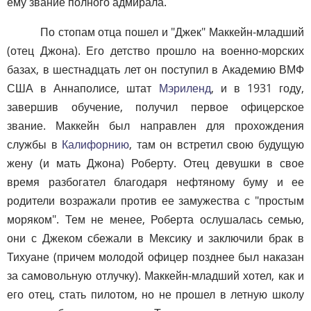
ему звание полного адмирала.
По стопам отца пошел и "Джек" Маккейн-младший
(отец Джона). Его детство прошло на военно-морских
базах, в шестнадцать лет он поступил в Академию ВМФ
США в Аннаполисе, штат
Мэриленд
, и в 1931 году,
завершив обучение, получил первое офицерское
звание. Маккейн был направлен для прохождения
службы в
Калифорнию
, там он встретил свою будущую
жену (и мать Джона) Роберту. Отец девушки в свое
время разбогател благодаря нефтяному буму и ее
родители возражали против ее замужества с "простым
моряком". Тем не менее, Роберта ослушалась семью,
они с Джеком сбежали в Мексику и заключили брак в
Тихуане (причем молодой офицер позднее был наказан
за самовольную отлучку). Маккейн-младший хотел, как и
его отец, стать пилотом, но не прошел в летную школу