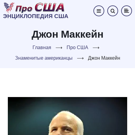
Перейти
к
ЭНЦИКЛОПЕДИЯ США
основному
содержанию
Джон Маккейн
Главная
⟶
Про США
⟶
Знаменитые американцы
⟶
Джон Маккейн