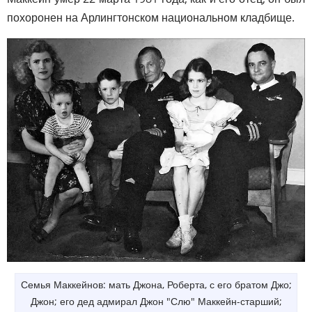
похоронен на Арлингтонском национальном кладбище.
Семья Маккейнов: мать Джона, Роберта, с его братом Джо;
Джон; его дед адмирал Джон "Слю" Маккейн-старший;