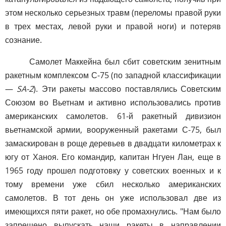
этом несколько серьезных травм (переломы правой руки
в трех местах, левой руки и правой ноги) и потеряв
сознание.
Самолет Маккейна был сбит советским зенитным
ракетным комплексом С-75 (по западной классификации
—
SA-2
). Эти ракеты массово поставлялись Советским
Союзом во Вьетнам и активно использовались против
американских самолетов. 61-й ракетный дивизион
вьетнамской армии, вооруженный ракетами С-75, был
замаскирован в роще деревьев в двадцати километрах к
югу от Ханоя. Его командир, капитан Нгуен Лан, еще в
1965 году прошел подготовку у советских военных и к
тому времени уже сбил несколько американских
самолетов. В тот день он уже использовал две из
имеющихся пяти ракет, но обе промахнулись. "Нам было
запрещено выпускать наши ракеты в направлении