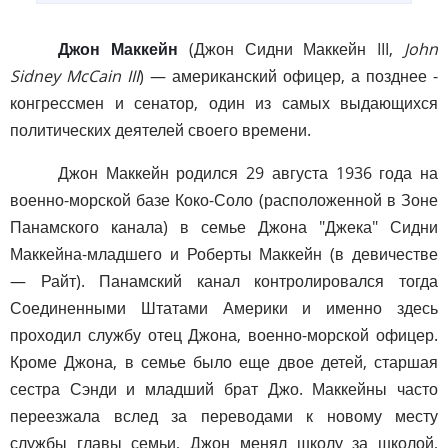
Джон Маккейн
(Джон Сидни Маккейн III,
John
Sidney McCain III
) — американский офицер, а позднее -
конгрессмен и сенатор, один из самых выдающихся
политических деятелей своего времени.
Джон Маккейн родился 29 августа 1936 года на
военно-морской базе Коко-Соло (расположенной в Зоне
Панамского канала) в семье Джона "Джека" Сидни
Маккейна-младшего и Роберты Маккейн (в девичестве
— Райт). Панамский канал контролировался тогда
Соединенными Штатами Америки и именно здесь
проходил службу отец Джона, военно-морской офицер.
Кроме Джона, в семье было еще двое детей, старшая
сестра Сэнди и младший брат Джо. Маккейны часто
переезжала вслед за переводами к новому месту
службы главы семьи, Джон менял школу за школой,