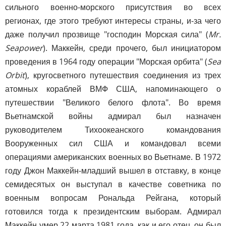
сильного военно-морского присутствия во всех
регионах, где этого требуют интересы страны, и-за чего
даже получил прозвище "господин Морская сила" (
Mr.
Seapower
). Маккейн, среди прочего, был инициатором
проведения в 1964 году операции "Морская орбита" (
Sea
Orbit
), кругосветного путешествия соединения из трех
атомных кораблей ВМФ США, напоминающего о
путешествии "Великого белого флота". Во время
Вьетнамской войны адмирал был назначен
руководителем Тихоокеанского командования
Вооруженных сил США и командовал всеми
операциями американских военных во Вьетнаме. В 1972
году Джон Маккейн-младший вышел в отставку, в конце
семидесятых он выступал в качестве советника по
военным вопросам Рональда Рейгана, который
готовился тогда к президентским выборам. Адмирал
Маккейн умер 22 марта 1981 года, как и его отец, он был