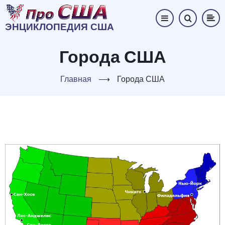
Перейти
к
ЭНЦИКЛОПЕДИЯ США
основному
содержанию
Города США
Главная
⟶
Города США