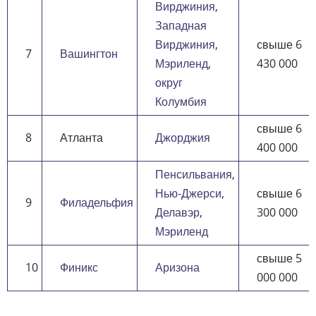
Вирджиния
,
Западная
Вирджиния
,
свыше 6
7
Вашингтон
Мэриленд
,
430 000
округ
Колумбия
свыше 6
8
Атланта
Джорджия
400 000
Пенсильвания
,
Нью-Джерси
,
свыше 6
9
Филадельфия
Делавэр
,
300 000
Мэриленд
свыше 5
10
Финикс
Аризона
000 000