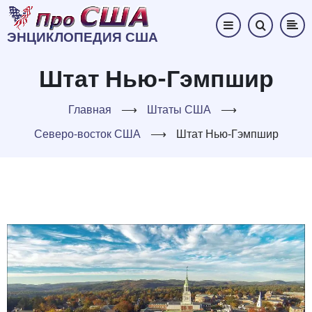
Перейти
к
ЭНЦИКЛОПЕДИЯ США
основному
содержанию
Штат Нью-Гэмпшир
Главная
⟶
Штаты США
⟶
Северо-восток США
⟶
Штат Нью-Гэмпшир