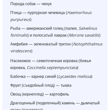
Порода собак — чинук
Птица — пурпурная чечевица (
Haemorhous
purpureus
)
Рыба — американский голец (палия,
Salvelinus
fontinalis
) и полосатый лаврак (
Morone saxatilis
)
Амфибия — зеленоватый тритон (
Notophthalmus
viridescens
)
Насекомое — семиточечная коровка (божья
коровка,
Coccinella septempunctata
)
Бабочка — карнер синий (
Lycaeides melissa
)
Фрукт (съедобный плод) — тыква
Овощ (корнеплод) — картофель
Драгоценный (поделочный) камень — дымчатый
кварц (раухтопаз)