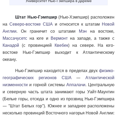
Университет Нью-Гэмпшира в Дареме
Штат Нью-Гэмпшир
(Нью-Хэмпшир) расположен
на
Северо-востоке США
и относится к штатам
Новой
Англии
. Он граничит со штатами
Мэн
на востоке,
Массачусетс
на юге и
Вермонт
на западе, а также с
Канадой
(с провинцией
Квебек
) на севере. На юго-
востоке Нью-Гэмпшир выходит к Атлантическому
океану.
Нью-Гэмпшир находится в пределах двух
физико-
географических регионов США
—
Атлантической
низменности
и горной системы
Аппалачи
. Центральную
и северную часть штата занимают горы Уайт-Маунтин
(Белые горы, отсюда и одно из прозвищ Нью-Гэмпшира
— "Штат Белых гор"). Южнее и западнее расположены
несколько провинций Восточного нагорья Новой Англии: