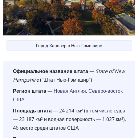
Город Хановер в Нью-Гэмпшире
Официальное название штата
—
State of New
Hampshire
("Штат Нью-Гэмпшир")
Регион штата
—
Новая Англия
,
Северо-восток
США
Площадь штата
— 24 214 км² (в том числе суша
— 23 187 км² и водная поверхность — 1 027 км²),
46 место среди штатов США