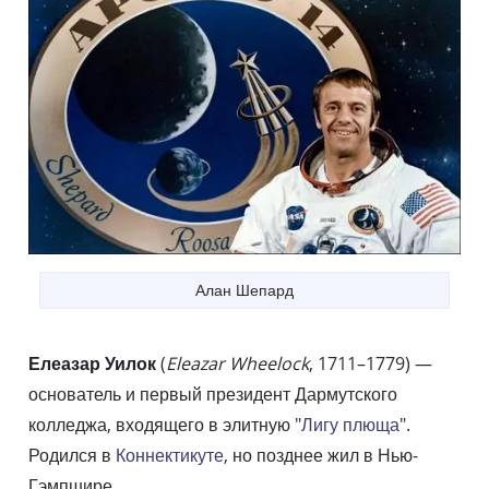
Алан Шепард
Елеазар Уилок
(
Eleazar Wheelock
, 1711–1779) —
основатель и первый президент Дармутского
колледжа, входящего в элитную "
Лигу плюща
".
Родился в
Коннектикуте
, но позднее жил в Нью-
Гэмпшире.