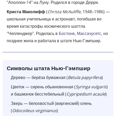
"Аполлон-14" на Луну. Родился в городе Дерри.
Криста Маколифф
(
Christa McAuliffe
, 1948–1986) —
школьная учительница и астронавт, погибшая во
время катастрофы космического шаттла
"Челленджер". Родилась в
Бостоне
,
Массачусетс
, но
позднее жила и работала в штате Нью-Гэмпшир.
Символы штата Нью-Гэмпшир
Дерево — берёза бумажная (
Betula papyrifera
)
Цветок — сирень обыкновенная (
Syringa vulgaris
)
и башмачок бесстебельный (
Cypripedium acaule
)
Зверь — белохвостый (виргинский) олень
(
Odocoileus virginianus
)