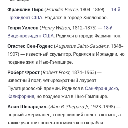
Франклин Пирс
(
Franklin Pierce
, 1804–1869) —
14-й
Президент США
. Родился в городе Хиллсборо.
Генри Уилсон
(
Henry Wilson
, 1812–1875) —
18-й
Вице-президент США
. Родился в городе Фармингтон.
Огастес Сен-Годенс
(
Augustus Saint-Gaudens
, 1848–
1907) — известный скульптор. Родился в Ирландии, но
позднее жил в Нью-Гэмпшире.
Роберт Фрост
(
Robert Frost
, 1874–1963) —
известный поэт, четырехкратный лауреат
Пулитцеровской премии. Родился в
Сан-Франциско
,
Калифорния
, но позднее жил в Нью-Гэмпшире.
Алан Шепард-мл.
(
Alan B. Shepard Jr
, 1923–1998) —
первый американец, совершивший полет в космос, а
также участник полета космического корабля