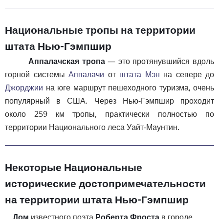
Национальные тропы на территории
штата Нью-Гэмпшир
Аппалачская тропа
— это протянувшийся вдоль
горной системы
Аппалачи
от
штата Мэн
на севере до
Джорджии
на юге маршрут пешеходного туризма, очень
популярный в США. Через Нью-Гэмпшир проходит
около 259 км тропы, практически полностью по
территории Национального леса Уайт-Маунтин.
Некоторые Национальные
исторические достопримечательности
на территории штата Нью-Гэмпшир
Дом
известного поэта
Роберта Фроста
в городе