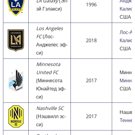
LA Galaxy
(Эл-
Андже
1996
эй Гэлакси)
Калиф
США
Los Angeles
Лос-А
FC
(Лос-
2018
Калиф
Анджелес эф-
США
си)
Minnesota
United FC
Минне
(Миннесота
2017
Минне
Юнайтед эф-
США
си)
Nashville SC
Нашви
(Нэшвилл эс-
2017
Тенне
си)