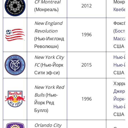
CF Montreal
Монре
2012
(Монреаль)
Квебе
New England
Фоксб
Revolution
(
Босто
1996
(Нью-Инглэнд
Масса
Революшн)
США
New York City
Нью-Й
FC
(Нью-Йорк
2015
Нью-Й
Сити эф-си)
США
Хэрри
New York Red
Джерс
Bulls
(Нью-
1996
Йорк-с
Йорк Ред
Нью-Й
Буллз)
США
Orlando City