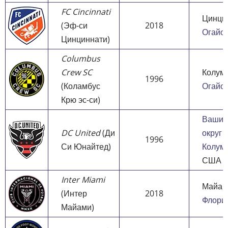
FC Cincinnati
Цинци
(Эф-си
2018
Огайо
Цинциннати)
Columbus
Crew SC
Колумб
1996
(Коламбус
Огайо
Крю эс-си)
Вашин
DC United
(Ди
округ
1996
Си Юнайтед)
Колум
США
Inter Miami
Майам
(Интер
2018
Флори
Майами)