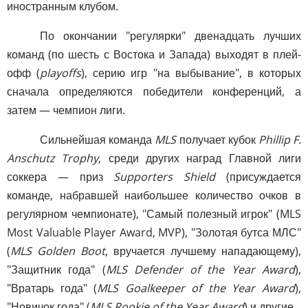
иностранным клубом.
По окончании "регулярки" двенадцать лучших
команд (по шесть с Востока и Запада) выходят в плей-
офф (
playoffs
), серию игр "на выбывание", в которых
сначала определяются победители конференций, а
затем — чемпион лиги.
Сильнейшая команда
MLS
получает кубок
Phillip F.
Anschutz Trophy
, среди других наград Главной лиги
соккера — приз
Supporters Shield
(присуждается
команде, набравшей наибольшее количество очков в
регулярном чемпионате), "Самый полезный игрок" (MLS
Most Valuable Player Award, MVP), "Золотая бутса МЛС"
(
MLS Golden Boot
, вручается лучшему нападающему),
"Защитник года" (
MLS Defender of the Year Award
),
"Вратарь года" (
MLS Goalkeeper of the Year Award
),
"Новичок года" (
MLS Rookie of the Year Award
) и другие.