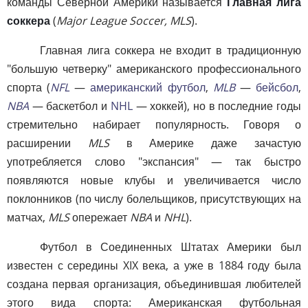
команды Северной Америки называется
Главная лига
соккера
(
Major League Soccer, MLS
).
Главная лига соккера не входит в традиционную
"большую четверку" американского профессионального
спорта (
NFL
—
американский футбол
,
MLB
—
бейсбол
,
NBA
— баскетбол и
NHL
— хоккей), но в последние годы
стремительно набирает популярность. Говоря о
расширении
MLS
в Америке даже зачастую
употребляется слово "экспансия" — так быстро
появляются новые клубы и увеличивается число
поклонников (по числу болельщиков, присутствующих на
матчах,
MLS
опережает
NBA
и
NHL
).
Футбол в Соединенных Штатах Америки был
известен с середины XIX века, а уже в 1884 году была
создана первая организация, объединившая любителей
этого вида спорта: Американская футбольная