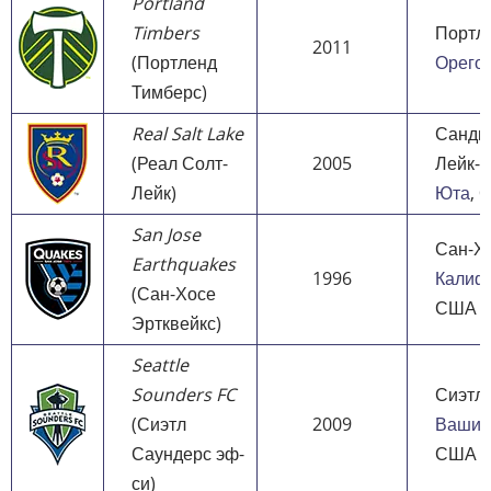
Portland
Timbers
Портл
2011
(Портленд
Орего
Тимберс)
Real Salt Lake
Санди 
(Реал Солт-
2005
Лейк-С
Лейк)
Юта
, 
San Jose
Сан-Хо
Earthquakes
1996
Калиф
(Сан-Хосе
США
Эртквейкс)
Seattle
Sounders FC
Сиэтл,
(Сиэтл
2009
Вашин
Саундерс эф-
США
си)