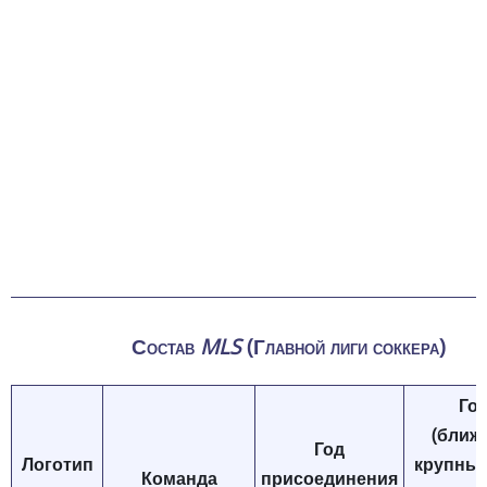
Состав
MLS
(Главной лиги соккера)
Го
(ближ
Год
Логотип
крупный
Команда
присоединения