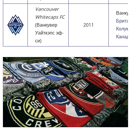
Vancouver
Ванкув
Whitecaps FC
Брита
(Ванкувер
2011
Колум
Уайткэпс эф-
Канад
си)