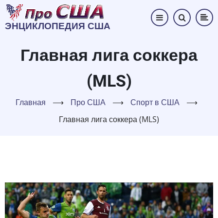
Перейти
к
ЭНЦИКЛОПЕДИЯ США
основному
содержанию
Главная лига соккера
(MLS)
Главная
⟶
Про США
⟶
Спорт в США
⟶
Главная лига соккера (MLS)