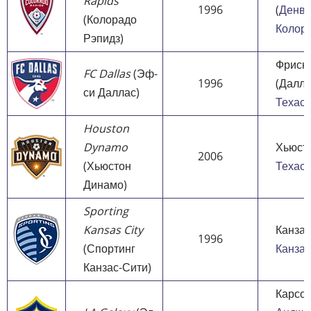
Rapids
1996
(
Денв
(Колорадо
Колор
Рэпидз)
Фриск
FC Dallas
(Эф-
1996
(Далла
си Даллас)
Техас
Houston
Dynamo
Хьюсто
2006
(Хьюстон
Техас
Динамо)
Sporting
Kansas City
Канзас
1996
(Спортинг
Канзас
Канзас-Сити)
Карсон