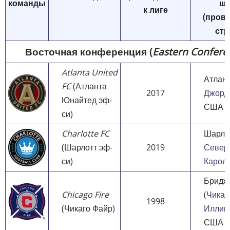
команды
шт
к лиге
(прови
стр
Восточная конференция (
Eastern Confere
Atlanta United
Атлант
FC
(Атланта
2017
Джорд
Юнайтед эф-
США
си)
Charlotte FC
Шарлот
(Шарлотт эф-
2019
Север
си)
Карол
Бридж
Chicago Fire
(
Чикаг
1998
(Чикаго Файр)
Иллин
США