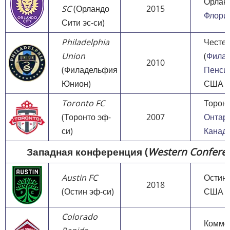
Орлан
SC
(Орландо
2015
Флори
Сити эс-си)
Philadelphia
Честе
Union
(
Фила
2010
(Филадельфия
Пенси
Юнион)
США
Toronto FC
Торонт
(Торонто эф-
2007
Онтар
си)
Канад
Западная конференция (
Western Confere
Austin FC
Остин
2018
(Остин эф-си)
США
Colorado
Комме