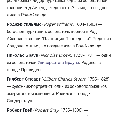
религиозный лидер-пуританка, одна из основателей
колонии Род-Айленд. Родилась в Англии, но позднее
жила в Род-Айленде.
Роджер Уильямс
(
Roger Williams
, 1604–1683) —
богослов-пуританин, основатель первой в Род-
Айленде колонии "Плантации Провиденса". Родился в
Лондоне, Англия, но позднее жил в Род-Айленде.
Николас Браун
(
Nicholas Brown
, 1729–1791) — один
из основателей
Университета Брауна
. Родился в
городе Провиденс.
Гилберт Стюарт
(
Gilbert Charles Stuart
, 1755–1828)
— художник-портретист, один из основоположников
американской живописи. Родился в городе
Сондерстаун.
Роберт Грей
(
Robert Gray
, 1755–1806) —