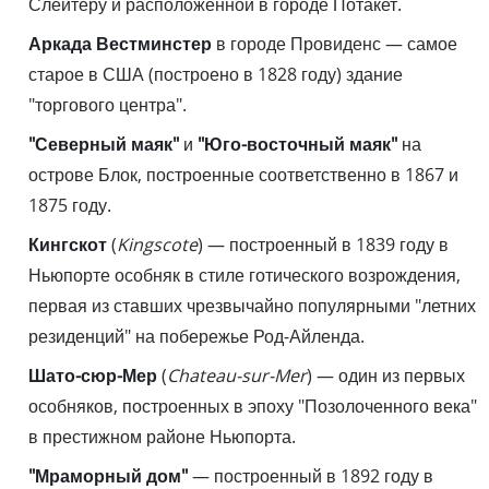
Слейтеру и расположенной в городе Потакет.
Аркада Вестминстер
в городе Провиденс — самое
старое в США (построено в 1828 году) здание
"торгового центра".
"Северный маяк"
и
"Юго-восточный маяк"
на
острове Блок, построенные соответственно в 1867 и
1875 году.
Кингскот
(
Kingscote
) — построенный в 1839 году в
Ньюпорте особняк в стиле готического возрождения,
первая из ставших чрезвычайно популярными "летних
резиденций" на побережье Род-Айленда.
Шато-сюр-Мер
(
Chateau-sur-Mer
) — один из первых
особняков, построенных в эпоху "Позолоченного века"
в престижном районе Ньюпорта.
"Мраморный дом"
— построенный в 1892 году в