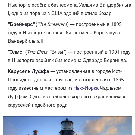
Ньюпорте особняк бизнесмена Уильяма Вандербильта
I, одно из первыз в США зданий в стиле бозар.
"Брейкерс"
(
The Breakers
) — построенный в 1895
году в Ньюпорте особняк бизнесмена Корнелиуса
Вандербильта II.
"Элмс"
(
The Elms
, "Вязы") — построенный в 1901 году
в Ньюпорте особняк бизнесмена Эдварда Бервинда.
Карусель Луффа
— установленная в городе Ист-
Провиденс детская карусель, изготовленная в 1895
году известным мастером из
Нью-Йорка
Чарльзом
Луффом. Одна из наиболее хорошо сохранившихся
каруселей подобного рода.