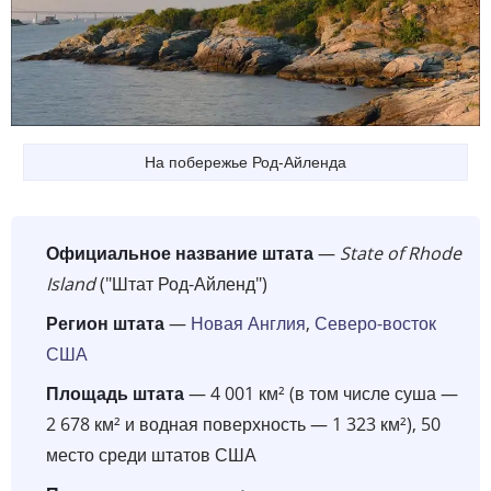
На побережье Род-Айленда
Официальное название штата
—
State of Rhode
Island
("Штат Род-Айленд")
Регион штата
—
Новая Англия
,
Северо-восток
США
Площадь штата
— 4 001 км² (в том числе суша —
2 678 км² и водная поверхность — 1 323 км²), 50
место среди штатов США