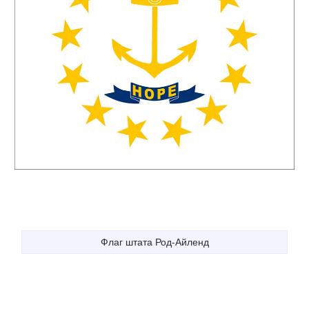
Флаг штата Род-Айленд