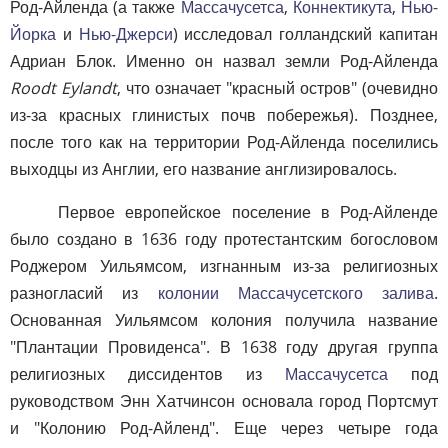
Род-Айленда (а также
Массачусетса
,
Коннектикута
,
Нью-
Йорка
и
Нью-Джерси
) исследовал голландский капитан
Адриан Блок. Именно он назвал земли Род-Айленда
Roodt Eylandt
, что означает "красный остров" (очевидно
из-за красных глинистых почв побережья). Позднее,
после того как на территории Род-Айленда поселились
выходцы из Англии, его название англизировалось.
Первое европейское поселение в Род-Айленде
было создано в 1636 году протестантским богословом
Роджером Уильямсом, изгнанным из-за религиозных
разногласий из
колонии Массачусетского залива
.
Основанная Уильямсом колония получила название
"Плантации Провиденса". В 1638 году другая группа
религиозных диссидентов из
Массачусетса
под
руководством Энн Хатчинсон основала город Портсмут
и "Колонию Род-Айленд". Еще через четыре года