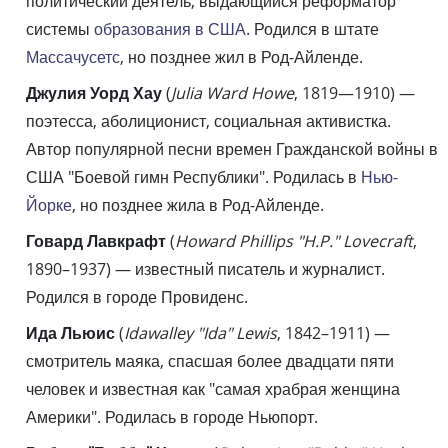
политический деятель, выдающийся реформатор
системы
образования в США
. Родился в штате
Массачусетс
, но позднее жил в Род-Айленде.
Джулия Уорд Хау
(
Julia Ward Howe
, 1819—1910) —
поэтесса, аболиционист, социальная активистка.
Автор популярной песни времен Гражданской войны в
США "Боевой гимн Республики". Родилась в
Нью-
Йорке
, но позднее жила в Род-Айленде.
Говард Лавкрафт
(
Howard Phillips "H.P." Lovecraft
,
1890–1937) — известный писатель и журналист.
Родился в городе Провиденс.
Ида Льюис
(
Idawalley "Ida" Lewis
, 1842–1911) —
смотритель маяка, спасшая более двадцати пяти
человек и известная как "самая храбрая женщина
Америки". Родилась в городе Ньюпорт.