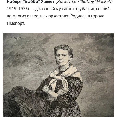
Роберт "Бобби" Хаккет
(
Robert Leo "Bobby" Hackett
,
1915–1976) — джазовый музыкант-трубач, игравший
во многих известных оркестрах. Родился в городе
Ньюпорт.