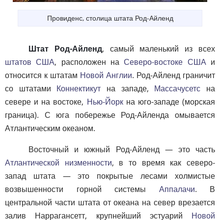
Провиденс, столица штата Род-Айленд
Штат Род-Айленд
, самый маленький из всех
штатов США
, расположен на
Северо-востоке США
и
относится к штатам
Новой Англии
. Род-Айленд граничит
со штатами
Коннектикут
на западе,
Массачусетс
на
севере и на востоке,
Нью-Йорк
на юго-западе (морская
граница). С юга побережье Род-Айленда омывается
Атлантическим океаном.
Восточный и южный Род-Айленд — это часть
Атлантической низменности
, в то время как северо-
запад штата — это покрытые лесами холмистые
возвышенности горной системы
Аппалачи
. В
центральной части штата от океана на север врезается
залив Наррагансетт, крупнейший эстуарий
Новой