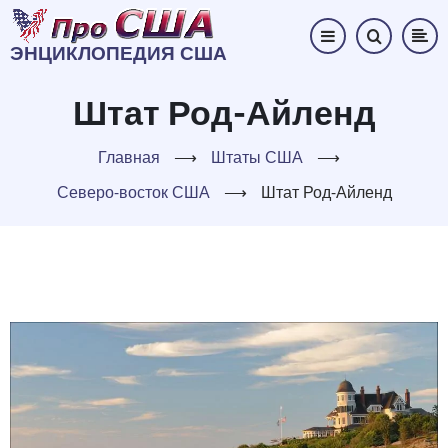
Перейти
к
ЭНЦИКЛОПЕДИЯ США
основному
содержанию
Штат Род-Айленд
Главная
⟶
Штаты США
⟶
Северо-восток США
⟶
Штат Род-Айленд