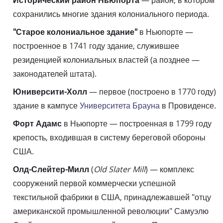
Исторический район Ньюпорта
— район, в котором
сохранились многие здания колониального периода.
"Старое колониальное здание"
в Ньюпорте —
построенное в 1741 году здание, служившее
резиденцией колониальных властей (а позднее —
законодателей штата).
Юниверсити-Холл
— первое (построено в 1770 году)
здание в кампусе
Университета Брауна
в Провиденсе.
Форт Адамс
в Ньюпорте — построенная в 1799 году
крепость, входившая в систему береговой обороны
США.
Олд-Слейтер-Милл
(
Old Slater Mill
) — комплекс
сооружений первой коммерчески успешной
текстильной фабрики в США, принадлежавшей "отцу
американской промышленной революции" Самуэлю