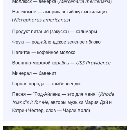
Моллюск — венерка (
Mercenaria mercenaria
)
Насекомое — американский жук-могильщик
(
Nicrophorus americanus
)
Продукт питания (закуска) — кальмары
Фрукт — род-айлендское зеленое яблоко
Напиток — кофейное молоко
Военнно-морской корабль —
USS Providence
Минерал — бавенит
Горная порода — камберлендит
Песня — "Род-Айленд — это для меня" (
Rhode
Island's It for Me
, авторы музыки Мария Дэй и
Кэтрин Честер, слов — Чарли Холл)