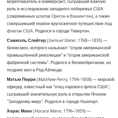
мореплаватель и коммерсант, сыгравший важную
роль в исследовании западного побережья США
(современных штатов
Орегон
и
Вашингтон
), а также
совершивший первое кругосветное путешествие под
флагом США
. Родился в городе Тивертон.
Сэмюэль Слейтер
(
Samuel Slater
, 1768—1835) —
бизнесмен, которого называют "отцом американской
промышленной революции" и "отцом американской
фабричной системы". Родился в Великобритании, но
позднее жил в Род-Айленде.
Мэтью Перри
(
Matthew Perry
, 1794–1858) — морской
офицер, известный как "отец парового флота США",
сыгравший значительную роль в открытии Японии
"Западному миру". Родился в городе Ньюпорт.
Хорас Манн
(
Horace Mann
, 1796–1859) —