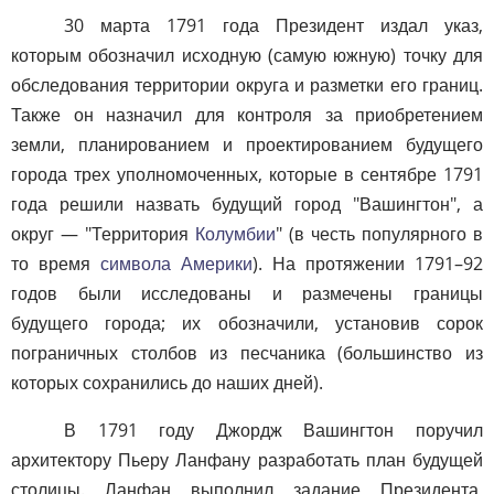
30 марта 1791 года Президент издал указ,
которым обозначил исходную (самую южную) точку для
обследования территории округа и разметки его границ.
Также он назначил для контроля за приобретением
земли, планированием и проектированием будущего
города трех уполномоченных, которые в сентябре 1791
года решили назвать будущий город "Вашингтон", а
округ — "Территория
Колумбии
" (в честь популярного в
то время
символа Америки
). На протяжении 1791–92
годов были исследованы и размечены границы
будущего города; их обозначили, установив сорок
пограничных столбов из песчаника (большинство из
которых сохранились до наших дней).
В 1791 году Джордж Вашингтон поручил
архитектору Пьеру Ланфану разработать план будущей
столицы. Ланфан выполнил задание Президента,