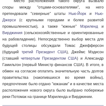
Место расположения такого округа вызвало
споры между "отцами-основателями", на него
претендовали "северные" штаты
Нью-Йорк
и
Нью-
Джерси
(с крупными городами и более развитой
промышленностью), а также "южные"
Мэриленд
и
Вирджиния
(сельскохозяйственные и ориентированные
на рабовладение). Непосредственно выбор места для
будущей столицы обсуждали Томас Джефферсон
(будущий
третий Президент США
), Джеймс Мэдисон
(ставший
четвертым Президентом США
) и Александр
Гамильтон (первый Министр финансов США). В итоге, в
обмен на согласие оплатить значительную часть долгов
правительства (накопившихся во время войны),
предпочтение было отдано "южанам" и в качестве места
расположения нового округа было выбрано побережье
реки Потомак на границе Мэриленда и Вирджинии.