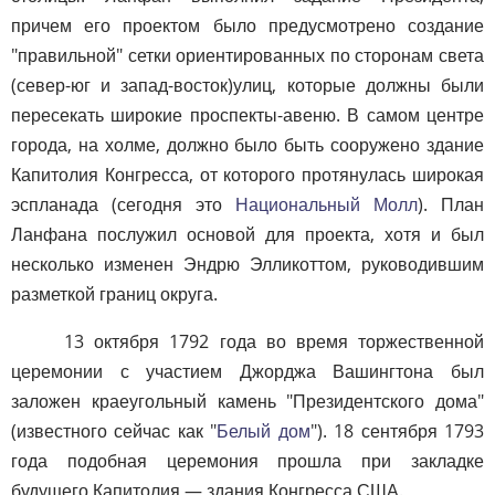
причем его проектом было предусмотрено создание
"правильной" сетки ориентированных по сторонам света
(север-юг и запад-восток)улиц, которые должны были
пересекать широкие проспекты-авеню. В самом центре
города, на холме, должно было быть сооружено здание
Капитолия Конгресса, от которого протянулась широкая
эспланада (сегодня это
Национальный Молл
). План
Ланфана послужил основой для проекта, хотя и был
несколько изменен Эндрю Элликоттом, руководившим
разметкой границ округа.
13 октября 1792 года во время торжественной
церемонии с участием Джорджа Вашингтона был
заложен краеугольный камень "Президентского дома"
(известного сейчас как "
Белый дом
"). 18 сентября 1793
года подобная церемония прошла при закладке
будущего Капитолия — здания Конгресса США.