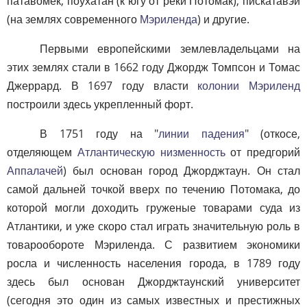
патавомек, поухатан (к югу от реки Потомак), пискатавэй
(на землях современного
Мэриленда
) и другие.
Первыми европейскими землевладельцами на
этих землях стали в 1662 году Джордж Томпсон и Томас
Джеррард. В 1697 году власти
колонии Мэриленд
построили здесь укрепленный форт.
В 1751 году на "
линии падения
" (откосе,
отделяющем
Атлантическую низменность
от предгорий
Аппалачей
) был основан город Джорджтаун. Он стал
самой дальней точкой вверх по течению Потомака, до
которой могли доходить груженые товарами суда из
Атлантики, и уже скоро стал играть значительную роль в
товарообороте Мэриленда. С развитием экономики
росла и численность населения города, в 1789 году
здесь был основан Джорджтаунский университет
(сегодня это один из самых известных и престижных