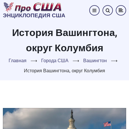
Перейти
к
ЭНЦИКЛОПЕДИЯ США
основному
содержанию
История Вашингтона,
округ Колумбия
Главная
⟶
Города США
⟶
Вашингтон
⟶
История Вашингтона, округ Колумбия