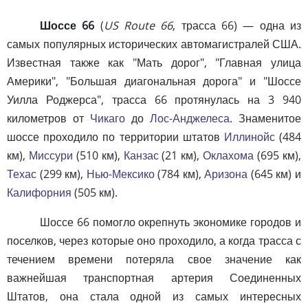
Шоссе 66
(
US Route 66
, трасса 66) — одна из
самых популярных исторических автомагистралей США.
Известная также как "Мать дорог", "Главная улица
Америки", "Большая диагональная дорога" и "Шоссе
Уилла Роджерса", трасса 66 протянулась на 3 940
километров от
Чикаго
до
Лос-Анджелеса
. Знаменитое
шоссе проходило по территории штатов
Иллинойс
(484
км),
Миссури
(510 км),
Канзас
(21 км),
Оклахома
(695 км),
Техас
(299 км),
Нью-Мексико
(784 км),
Аризона
(645 км) и
Калифорния
(505 км).
Шоссе 66 помогло окрепнуть экономике городов и
поселков, через которые оно проходило, а когда трасса с
течением времени потеряла свое значение как
важнейшая транспортная артерия Соединенных
Штатов, она стала одной из самых интересных