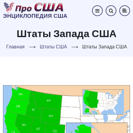
Перейти
к
ЭНЦИКЛОПЕДИЯ США
основному
содержанию
Штаты Запада США
Главная
⟶
Штаты США
⟶
Штаты Запада США