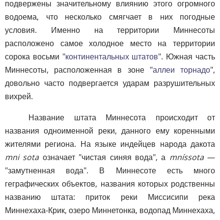
подвержены значительному влиянию этого огромного
водоема, что несколько смягчает в них погодные
условия. Именно на территории Миннесоты
расположено самое холодное место на территории
сорока восьми "
континентальных штатов
". Южная часть
Миннесоты, расположенная в зоне "
аллеи торнадо
",
довольно часто подвергается ударам разрушительных
вихрей.
Название штата Миннесота происходит от
названия одноименной реки, данного ему коренными
жителями региона. На языке индейцев народа дакота
mni sota
означает "чистая синяя вода", а
mníssota
—
"замутненная вода". В Миннесоте есть много
геграфических объектов, названия которых родственны
названию штата: приток реки Миссисипи река
Миннехаха-Крик, озеро Миннетонка, водопад Миннехаха,