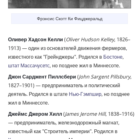
Фрэнсис Скотт Ки Фицджеральд
Оливер Хадсон Келли
(
Oliver Hudson Kelley
, 1826–
1913) — один из основателей движения фермеров,
известного как "Грейнджеры". Родился в
Бостоне
,
штат Массачусетс
, но позднее жил в Миннесоте.
Джон Сарджент Пиллсбери
(
John Sargent Pillsbury
,
1827–1901) — предприниматель и политический
деятель. Родился в штате
Нью-Гэмпшир
, но позднее
жил в Миннесоте.
Джеймс Джером Хилл
(
James Jerome Hill
, 1838–1916)
— предприниматель, железнодорожный магнат,
известный как "Строитель империи". Родился в