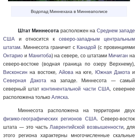
Водопад Миннехаха в Миннеаполисе
Штат Миннесота
расположен на
Среднем западе
США
и относится к
северо-западным центральным
штатам
. Миннесота граничит с
Канадой
(с провинциями
Онтарио
и
Манитоба
) на севере, со штатами
Мичиган
на
северо-востоке (водная граница по озеру Верхнему),
Висконсин
на востоке,
Айова
на юге,
Южная Дакота
и
Северная Дакота
на западе. Миннесота — самый
северный штат
континентальной части США
, севернее
расположена только
Аляска
.
Миннесота расположена на территории двух
физико-географических регионов США
. Северо-восток
штата — это часть
Лаврентийской возвышенности
, для
этого региона характерны многочисленные скальные