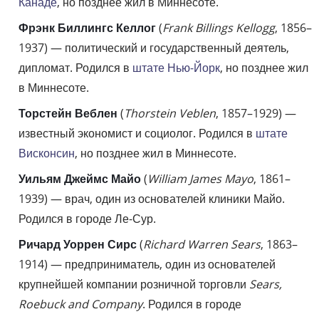
Канаде
, но позднее жил в Миннесоте.
Фрэнк Биллингс Келлог
(
Frank Billings Kellogg
, 1856–
1937) — политический и государственный деятель,
дипломат. Родился в
штате Нью-Йорк
, но позднее жил
в Миннесоте.
Торстейн Веблен
(
Thorstein Veblen
, 1857–1929) —
известный экономист и социолог. Родился в
штате
Висконсин
, но позднее жил в Миннесоте.
Уильям Джеймс Майо
(
William James Mayo
, 1861–
1939) — врач, один из основателей клиники Майо.
Родился в городе Ле-Сур.
Ричард Уоррен Сирс
(
Richard Warren Sears
, 1863–
1914) — предприниматель, один из основателей
крупнейшей компании розничной торговли
Sears,
Roebuck and Company
. Родился в городе