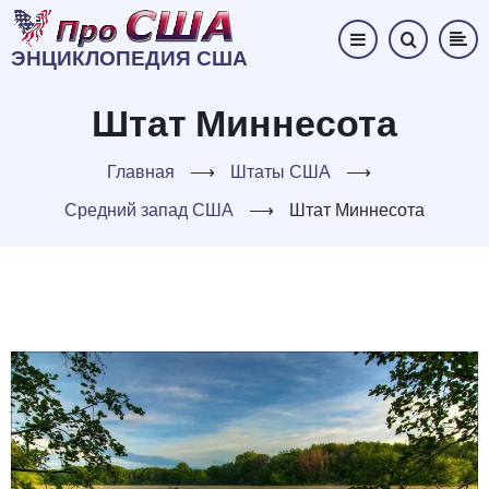
Перейти
к
ЭНЦИКЛОПЕДИЯ США
основному
содержанию
Штат Миннесота
Главная
⟶
Штаты США
⟶
Средний запад США
⟶
Штат Миннесота