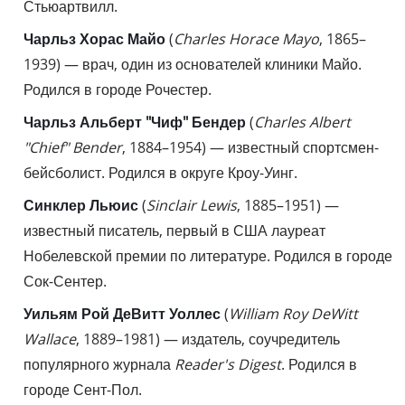
Стьюартвилл.
Чарльз Хорас Майо
(
Charles Horace Mayo
, 1865–
1939) — врач, один из основателей клиники Майо.
Родился в городе Рочестер.
Чарльз Альберт "Чиф" Бендер
(
Charles Albert
"Chief" Bender
, 1884–1954) — известный спортсмен-
бейсболист. Родился в округе Кроу-Уинг.
Синклер Льюис
(
Sinclair Lewis
, 1885–1951) —
известный писатель, первый в США лауреат
Нобелевской премии по литературе. Родился в городе
Сок-Сентер.
Уильям Рой ДеВитт Уоллес
(
William Roy DeWitt
Wallace
, 1889–1981) — издатель, соучредитель
популярного журнала
Reader's Digest
. Родился в
городе Сент-Пол.