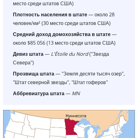
место среди штатов США)
Плотность населения в штате
— около 28
человек/км² (30 место среди штатов США)
Средний доход домохозяйства в штате
—
около $85 056 (13 место среди штатов США)
Девиз штата
—
L'Étoile du Nord
("Звезда
Севера")
Прозвища штата
— "Земля десяти тысяч озер",
"Штат северной звезды", "Штат гоферов"
Аббревиатура штата
—
MN