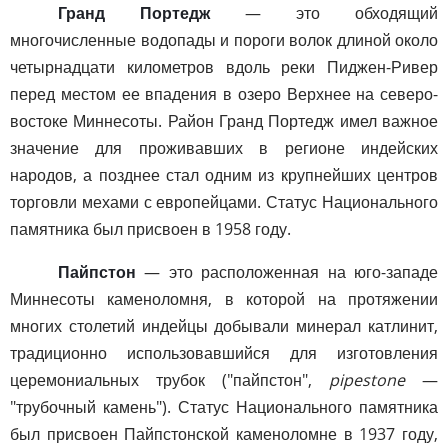
Гранд Портедж
— это обходящий
многочисленные водопады и пороги волок длиной около
четырнадцати километров вдоль реки Пиджен-Ривер
перед местом ее впадения в озеро Верхнее на северо-
востоке Миннесоты. Район Гранд Портедж имел важное
значение для проживавших в регионе индейских
народов, а позднее стал одним из крупнейших центров
торговли мехами с европейцами. Статус Национального
памятника был присвоен в 1958 году.
Пайпстон
— это расположенная на юго-западе
Миннесоты каменоломня, в которой на протяжении
многих столетий индейцы добывали минерал катлинит,
традиционно использовавшийся для изготовления
церемониальных трубок ("пайпстон",
pipestone
—
"трубочный камень"). Статус Национального памятника
был присвоен Пайпстонской каменоломне в 1937 году,