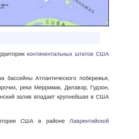
ерритории
континентальных штатов США
на бассейны Атлантического побережья,
рочих, реки Мерримак, Делавэр, Гудзон,
канский залив впадает крупнейшая в США
рритории США в районе
Лаврентийской