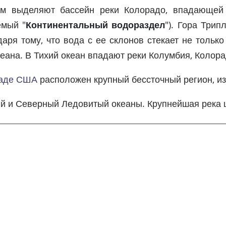
ром выделяют бассейн реки Колорадо, впадающей
емый "
Континентальный водораздел
"). Гора Трип
ря тому, что вода с ее склонов стекает не только
еана. В Тихий океан впадают реки Колумбия, Колора
аде США
расположен крупный бессточный регион, и
й и Северный Ледовитый океаны. Крупнейшая река ш