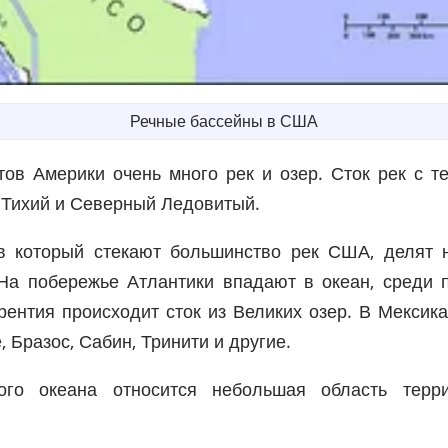
Речные бассейны в США
ов Америки очень много рек и озер. Сток рек с т
, Тихий и Северный Ледовитый.
 в который стекают большинство рек США, делят 
На побережье Атлантики впадают в океан, среди п
рентия происходит сток из Великих озер. В Мекси
, Бразос, Сабин, Тринити и другие.
того океана относится небольшая область те