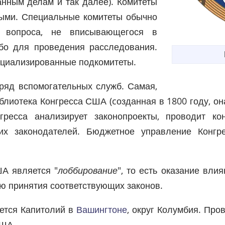
анным делам и так далее). Комитеты
ными. Специальные комитеты обычно
о вопроса, не вписывающегося в
ибо для проведения расследования.
ециализированные подкомитеты.
 ряд вспомогательных служб. Самая,
блиотека Конгресса США (cозданная в 1800 году, он
гресса анализирует законопроекты, проводит к
их законодателей. Бюджетное управление Конг
ША является "
лоббирование
", то есть оказание вли
ью принятия соответствующих законов.
ется Капитолий в
Вашингтоне
, округ Колумбия. Про
США.