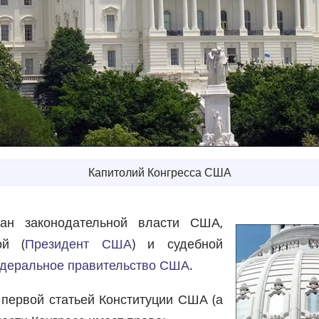
Капитолий Конгресса США
н законодательной власти США,
ой (
Президент США
) и судебной
деральное правительство США
.
первой статьей Конституции США (а