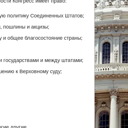
ности Конгресс имеет право:
ую политику Соединенных Штатов;
ы, пошлины и акцизы;
у и общее благосостояние страны;
и государствами и между штатами;
шению к Верховному суду;
гие другие.