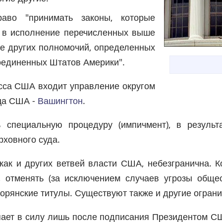
аво "принимать законы, которые
 в исполнение перечисленных выше
же других полномочий, определенных
оединенных Штатов Америки".
есса США входит управление округом
ица США -
Вашингтон
.
 специальную процедуру (импичмент), в результ
ховного суда.
как и других ветвей власти США, небезгранична. К
 отменять (за исключением случаев угрозы общес
орянские титулы. Существуют также и другие ограни
упает в силу лишь после подписания Президентом С