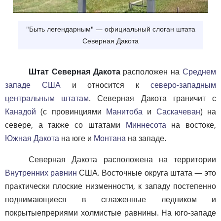
"Быть легендарным" — официальный слоган штата
Северная Дакота
Штат Северная Дакота
расположен на
Среднем
западе США
и относится к
северо-западным
центральным штатам
. Северная Дакота граничит с
Канадой
(с провинциями
Манитоба
и
Саскачеван
) на
севере, а также со штатами
Миннесота
на востоке,
Южная Дакота
на юге и
Монтана
на западе.
Северная Дакота расположена на территории
Внутренних равнин
США. Восточные округа штата — это
практически плоские низменности, к западу постепенно
поднимающиеся в сглаженные ледником и
покрытыепрериями холмистые равнины. На юго-западе