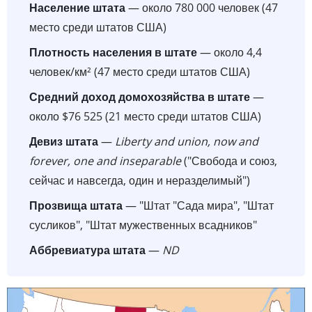
Население штата
— около 780 000 человек (47
место среди штатов США)
Плотность населения в штате
— около 4,4
человек/км² (47 место среди штатов США)
Средний доход домохозяйства в штате
—
около $76 525 (21 место среди штатов США)
Девиз штата
—
Liberty and union, now and
forever, one and inseparable
("Свобода и союз,
сейчас и навсегда, один и неразделимый")
Прозвища штата
— "Штат "Сада мира", "Штат
сусликов", "Штат мужественных всадников"
Аббревиатура штата
—
ND