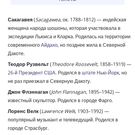
Сакагавея
(
Sacagawea
, ок. 1788–1812) — индейская
женщина народа шошоны, которая участвовала в
экспедиции Льюиса и Кларка. Родилась на территории
современного
Айдахо
, но позднее жила в Северной
Дакоте.
Теодор Рузвельт
(
Theodore Roosevelt
, 1858–1919) —
26-й Президент США
. Родился в
штате Нью-Йорк
, но
не раз приезжал в Северную Дакоту.
Джон Флэннаган
(
John Flannagan
, 1895–1942) —
известный скульптор. Родился в городе Фарго.
Лоренс Велк
(
Lawrence Welk
, 1903–1992) —
популярный музыкант и телеведущий. Родился в
городе Страсбург.