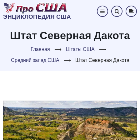
Перейти
к
ЭНЦИКЛОПЕДИЯ США
основному
содержанию
Штат Северная Дакота
Главная
⟶
Штаты США
⟶
Средний запад США
⟶
Штат Северная Дакота