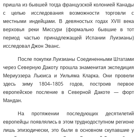
пришла из бывшей тогда французской колонией Канады
с целью исследования возможности торговли с
местными индейцами. В девяностых годах XVIII века
верховья реки Миссури (формально бывшие в тот
период частью принадлежащей Испании Луизианы)
исследовал Джон Эванс.
После покупки Луизианы Соединенными Штатами
через Северную Дакоту прошла знаменитая экспедиция
Мериуэзера Льюиса и Уильяма Кларка. Они провели
здесь зиму 1804–1805 годов, построив первое
европейское посление в Северной Дакоте — форт
Мандан.
На протяжении последующих десятилетий
европейцы появлялись в этом труднодоступном регионе
лишь эпизодически, это были в основном скупавшие у