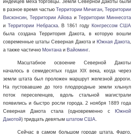
индейцев меха торговцы. Земли Северной Дакоты были
в разное время частью
Территории Мичиган
,
Территории
Висконсин
,
Территории Айова
и
Территории Миннесота
и
Территории Небраска
. В 1861 году
Конгрессом США
была создана Территория Дакота, в которую вошли
современные штаты Северная Дакота и
Южная Дакота
,
а также частично
Монтана
и
Вайоминг
.
Масштабное освоение Северной Дакоты
началось в семидесятых годах XIX века, когда через
земли штата был проложен маршрут железной дороги.
На пустовавшие до того плодородные земли хлынул
поток переселенцев, вдоль стальной магистрали
появились и быстро росли города. 2 ноября 1889 года
Северная Дакота стала (одновременно с
Южной
Дакотой
) тридцать девятым
штатом США
.
Сейчас в самом большом городе штата, Фарго,