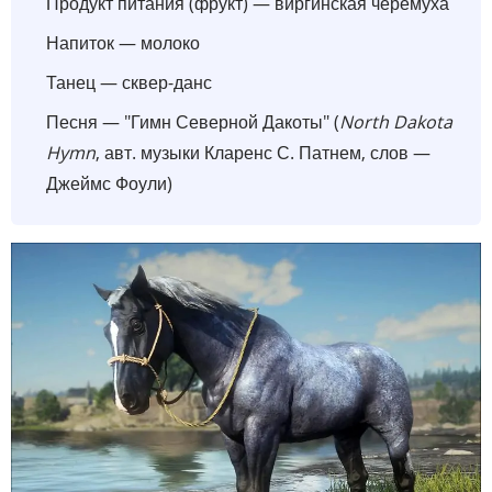
Продукт питания (фрукт) — виргинская черемуха
Напиток — молоко
Танец — сквер-данс
Песня — "Гимн Северной Дакоты" (
North Dakota
Hymn
, авт. музыки Кларенс С. Патнем, слов —
Джеймс Фоули)