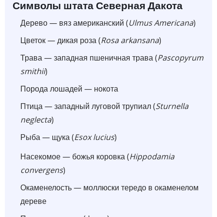
Символы штата Северная Дакота
Дерево — вяз американский (
Ulmus Americana
)
Цветок — дикая роза (
Rosa arkansana
)
Трава — западная пшеничная трава (
Pascopyrum
smithii
)
Порода лошадей — нокота
Птица — западный луговой трупиал (
Sturnella
neglecta
)
Рыба — щука (
Esox lucius
)
Насекомое — божья коровка (
Hippodamia
convergens
)
Окаменелость — моллюски тередо в окаменелом
дереве