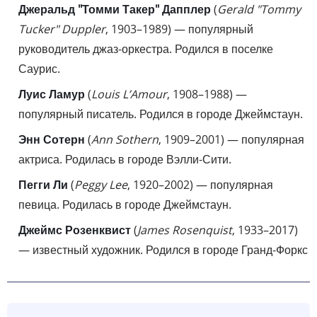
Джеральд "Томми Такер" Дапплер
(
Gerald "Tommy
Tucker" Duppler
, 1903–1989) — популярный
руководитель джаз-оркестра. Родился в поселке
Саурис.
Луис Ламур
(
Louis L’Amour
, 1908–1988) —
популярный писатель. Родился в городе Джеймстаун.
Энн Сотерн
(
Ann Sothern
, 1909–2001) — популярная
актриса. Родилась в городе Вэлли-Сити.
Пегги Ли
(
Peggy Lee
, 1920–2002) — популярная
певица. Родилась в городе Джеймстаун.
Джеймс Розенквист
(
James Rosenquist
, 1933–2017)
— известный художник. Родился в городе Гранд-Форкс