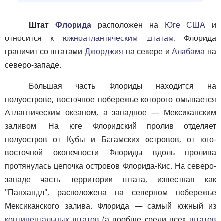
Штат
Флорида
расположен на
Юге США
и
относится к
южноатлантическим штатам
. Флорида
граничит со штатами
Джорджия
на севере и
Алабама
на
северо-западе.
Бо́льшая часть Флориды находится на
полуострове, восточное побережье которого омывается
Атлантическим океаном, а западное — Мексиканским
заливом. На юге Флоридский пролив отделяет
полуостров от Кубы и Багамских островов, от юго-
восточной оконечности Флориды вдоль пролива
протянулась цепочка островов Флорида-Кис. На северо-
западе часть территории штата, известная как
"Панхандл", расположена на северном побережье
Мексиканского залива. Флорида — самый южный из
континентальных штатов
(а вообще среди всех
штатов