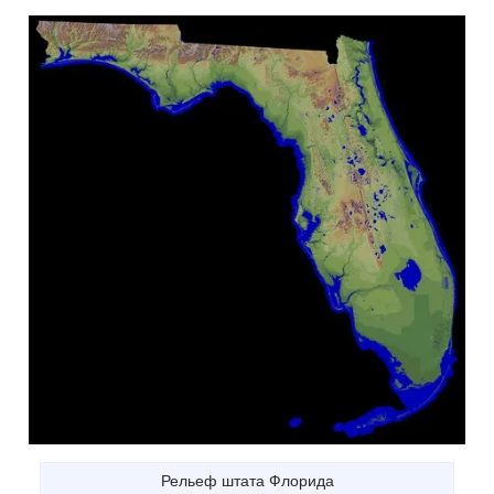
Рельеф штата Флорида