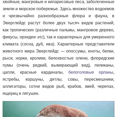
хвойные, мангровые и кипарисовые леса, заболоченные
земли и морское побережье. Здесь множество водоемов
и чрезвычайно разнообразные флора и фауна, в
Эверглейдс растут более двух тысяч видов растений,
как тропических (различные пальмы, мангровое дерево,
фикусы, орхидеи
etc
), так и характерных для умеренного
климата (сосна, дуб, ива). Характерные представители
животного мира Эверглейдс — опоссумы, еноты, белки,
рыси, норки, кролики, белохвостые олени, флоридские
пумы (очень редкий, вымирающий вид), пеликаны,
цапли, красные кардиналы,
белоголовые орланы
,
ястребы, коршуны, дятлы, совы, пересмешники,
аллигаторы, сотни видов рыб, крабов, змей, черепах,
ящериц и лягушек.