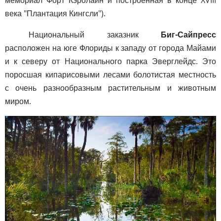
мемориал Форт Кэролайн и построенная в конце XVIII
века "Плантация Кингсли").
Национальный заказник
Биг-Сайпресс
расположен на юге Флориды к западу от города Майами
и к северу от Национального парка Эверглейдс. Это
поросшая кипарисовыми лесами болотистая местность
с очень разнообразным растительным и животным
миром.