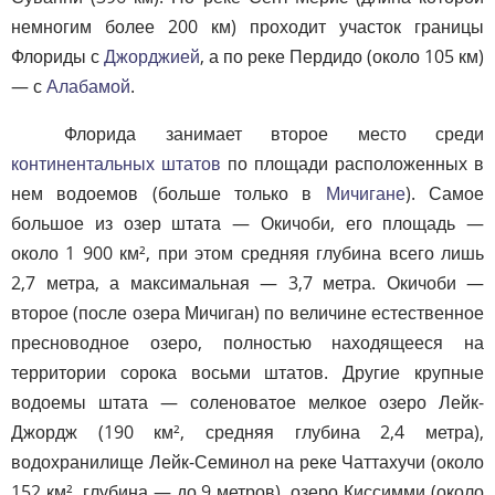
немногим более 200 км) проходит участок границы
Флориды с
Джорджией
, а по реке Пердидо (около 105 км)
— с
Алабамой
.
Флорида занимает второе место среди
континентальных штатов
по площади расположенных в
нем водоемов (больше только в
Мичигане
). Самое
большое из озер штата — Окичоби, его площадь —
около 1 900 км², при этом средняя глубина всего лишь
2,7 метра, а максимальная — 3,7 метра. Окичоби —
второе (после озера Мичиган) по величине естественное
пресноводное озеро, полностью находящееся на
территории сорока восьми штатов. Другие крупные
водоемы штата — соленоватое мелкое озеро Лейк-
Джордж (190 км², средняя глубина 2,4 метра),
водохранилище Лейк-Семинол на реке Чаттахучи (около
152 км², глубина — до 9 метров), озеро Киссимми (около