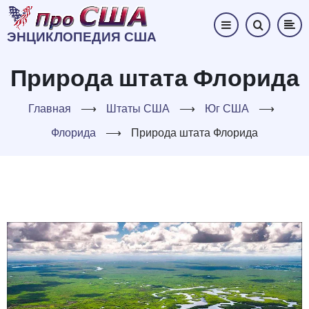
Перейти
к
ЭНЦИКЛОПЕДИЯ США
основному
содержанию
Природа штата Флорида
Главная
⟶
Штаты США
⟶
Юг США
⟶
Флорида
⟶
Природа штата Флорида