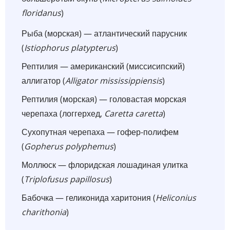
floridanus
)
Рыба (морская) — атлантический парусник
(
Istiophorus platypterus
)
Рептилия — американский (миссисипский)
аллигатор (
Alligator mississippiensis
)
Рептилия (морская) — головастая морская
черепаха (логгерхед,
Caretta caretta
)
Сухопутная черепаха — гофер-полифем
(
Gopherus polyphemus
)
Моллюск — флоридская лошадиная улитка
(
Triplofusus papillosus
)
Бабочка — геликонида харитония (
Heliconius
charithonia
)