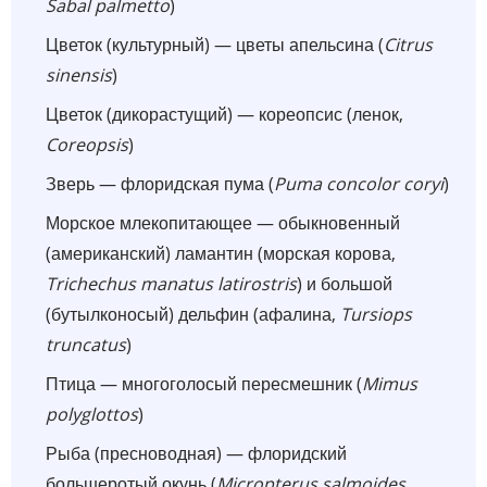
Sabal palmetto
)
Цветок (культурный) — цветы апельсина (
Citrus
sinensis
)
Цветок (дикорастущий) — кореопсис (ленок,
Coreopsis
)
Зверь — флоридская пума (
Puma concolor coryi
)
Морское млекопитающее — обыкновенный
(американский) ламантин (морская корова,
Trichechus manatus latirostris
) и большой
(бутылконосый) дельфин (афалина,
Tursiops
truncatus
)
Птица — многоголосый пересмешник (
Mimus
polyglottos
)
Рыба (пресноводная) — флоридский
большеротый окунь (
Micropterus salmoides