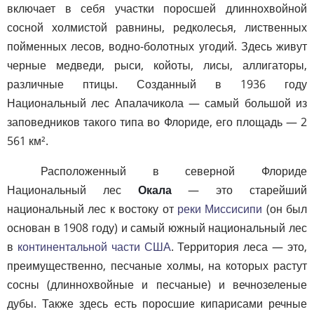
включает в себя участки поросшей длиннохвойной
сосной холмистой равнины, редколесья, лиственных
пойменных лесов, водно-болотных угодий. Здесь живут
черные медведи, рыси, койоты, лисы, аллигаторы,
различные птицы. Созданный в 1936 году
Национальный лес Апалачикола — самый большой из
заповедников такого типа во Флориде, его площадь — 2
561 км².
Расположенный в северной Флориде
Национальный лес
Окала
— это старейший
национальный лес к востоку от
реки Миссисипи
(он был
основан в 1908 году) и самый южный национальный лес
в
континентальной части США
. Территория леса — это,
преимущественно, песчаные холмы, на которых растут
сосны (длиннохвойные и песчаные) и вечнозеленые
дубы. Также здесь есть поросшие кипарисами речные