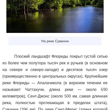
На реке Суванни
Плоский ландшафт Флориды покрыт густой сетью
из более чем полутора тысяч рек и ручьев (в основном
на севере и северо-западе) и десятков тысяч озер
(преимущественно в центральных округах). Крупнейшие
реки Флориды — Апалачикола (в верхнем течении ее
называют Чаттахучи, длина реки — около 690
километров), Сент-Джонс (около 500 км, самая длинная
река, полностью протекающая в пределах штата),
Суванни (396 км). По реке Сент-Мерис (длина которой