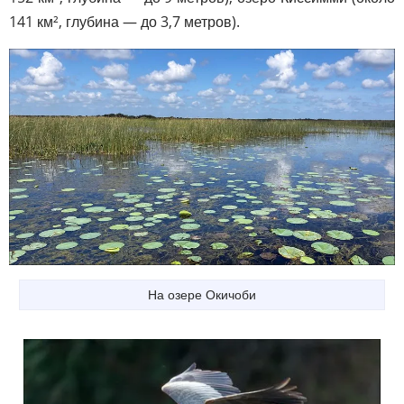
141 км², глубина — до 3,7 метров).
На озере Окичоби