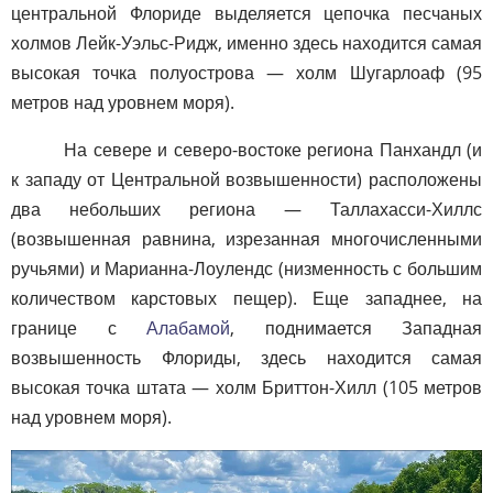
центральной Флориде выделяется цепочка песчаных
холмов Лейк-Уэльс-Ридж, именно здесь находится самая
высокая точка полуострова — холм Шугарлоаф (95
метров над уровнем моря).
На севере и северо-востоке региона Панхандл (и
к западу от Центральной возвышенности) расположены
два небольших региона — Таллахасси-Хиллс
(возвышенная равнина, изрезанная многочисленными
ручьями) и Марианна-Лоулендс (низменность с большим
количеством карстовых пещер). Еще западнее, на
границе с
Алабамой
, поднимается Западная
возвышенность Флориды, здесь находится самая
высокая точка штата — холм Бриттон-Хилл (105 метров
над уровнем моря).