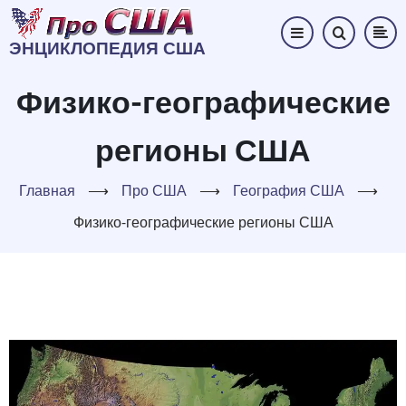
Перейти
к
ЭНЦИКЛОПЕДИЯ США
основному
содержанию
Физико-географические
регионы США
Главная
⟶
Про США
⟶
География США
⟶
Физико-географические регионы США