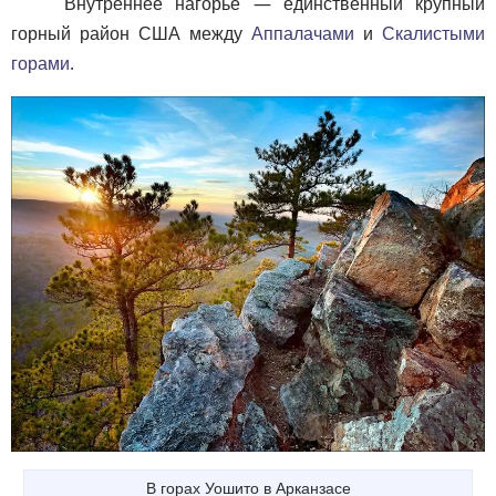
Внутреннее нагорье — единственный крупный
горный район США между
Аппалачами
и
Скалистыми
горами
.
В горах Уошито в Арканзасе