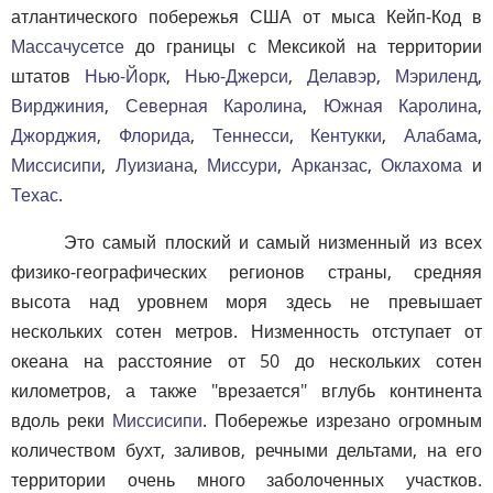
атлантического побережья США от мыса Кейп-Код в
Массачусетсе
до границы с Мексикой на территории
штатов
Нью-Йорк
,
Нью-Джерси
,
Делавэр
,
Мэриленд
,
Вирджиния
,
Северная Каролина
,
Южная Каролина
,
Джорджия
,
Флорида
,
Теннесси
,
Кентукки
,
Алабама
,
Миссисипи
,
Луизиана
,
Миссури
,
Арканзас
,
Оклахома
и
Техас
.
Это самый плоский и самый низменный из всех
физико-географических регионов страны, средняя
высота над уровнем моря здесь не превышает
нескольких сотен метров. Низменность отступает от
океана на расстояние от 50 до нескольких сотен
километров, а также "врезается" вглубь континента
вдоль реки
Миссисипи
. Побережье изрезано огромным
количеством бухт, заливов, речными дельтами, на его
территории очень много заболоченных участков.