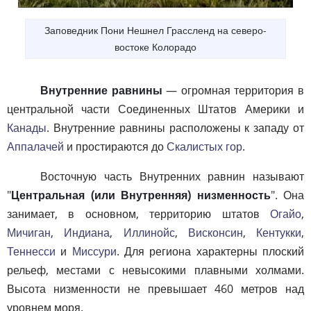
Заповедник Пони Нешнел Грассленд на северо-
востоке Колорадо
Внутренние равнины
— огромная территория в
центральной части Соединенных Штатов Америки и
Канады
. Внутренние равнины расположены к западу от
Аппалачей
и простираются до
Скалистых гор
.
Восточную часть Внутренних равнин называют
"
Центральная (или Внутренняя) низменность
". Она
занимает, в основном, территорию штатов
Огайо
,
Мичиган
,
Индиана
,
Иллинойс
,
Висконсин
,
Кентукки
,
Теннесси
и
Миссури
. Для региона характерны плоский
рельеф, местами с невысокими плавными холмами.
Высота низменности не превышает 460 метров над
уровнем моря.