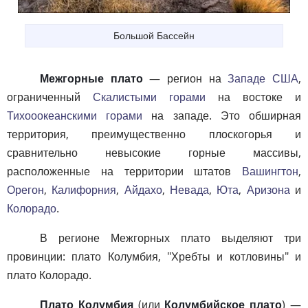
Большой Бассейн
Межгорные плато
— регион на
Западе США
,
ограниченный
Скалистыми горами
на востоке и
Тихооокеанскими горами
на западе. Это обширная
территория, преимущественно плоскогорья и
сравнительно невысокие горные массивы,
расположенные на территории штатов
Вашингтон
,
Орегон
,
Калифорния
,
Айдахо
,
Невада
,
Юта
,
Аризона
и
Колорадо
.
В регионе Межгорных плато выделяют три
провинции: плато Колумбия, "Хребты и котловины" и
плато Колорадо.
Плато Колумбия
(или
Колумбийское плато
) —