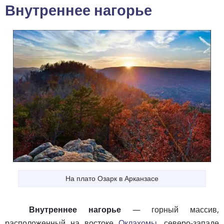
Внутреннее нагорье
На плато Озарк в Арканзасе
Внутреннее нагорье
— горный массив,
расположенный на востоке
Оклахомы
, северо-западе