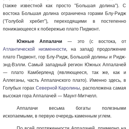
(также известной как просто "Большая долина"). С
востока Большая долина ограничена горами Блу-Ридж
("Голубой хребет"), переходящими в постепенно
понижающееся к побережью плато Пидмонт.
Южные Аппалачи
— это (с востока, от
Атлантической низменности
, на запад) продолжение
плато Пидмонт, гор Блу-Ридж, Большой долины и Ридж-
энд-Вэлли. Самый западный регион Южных Аппалачей
— плато Камберленд (являющееся, так же, как и
Аллеганы, часть Аппалачского плато). Именно здесь, в
Голубых горах
Северной Каролины
, расположена самая
высокая гора Аппалачей — Маунт-Митчелл.
Аппалачи весьма богаты полезными
ископаемыми, в первую очередь каменным углем.
По всей протяженности Аппалачей, примерно на