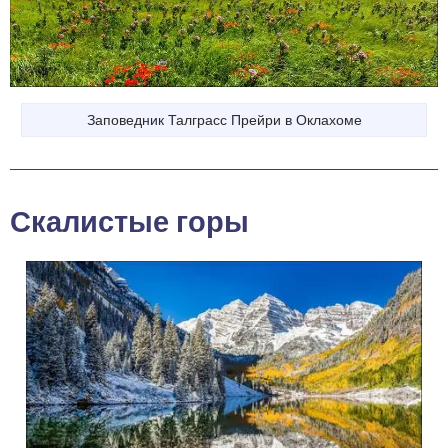
Заповедник Талграсс Прейри в Оклахоме
Скалистые горы