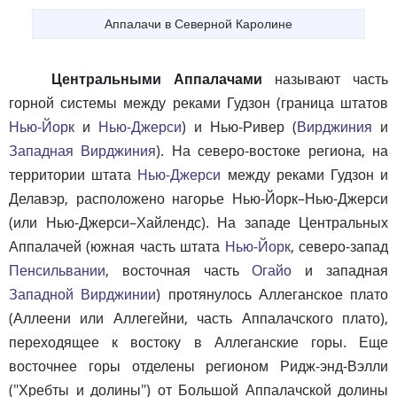
Аппалачи в Северной Каролине
Центральными Аппалачами
называют часть
горной системы между реками Гудзон (граница штатов
Нью-Йорк
и
Нью-Джерси
) и Нью-Ривер (
Вирджиния
и
Западная Вирджиния
). На северо-востоке региона, на
территории штата
Нью-Джерси
между реками Гудзон и
Делавэр, расположено нагорье Нью-Йорк–Нью-Джерси
(или Нью-Джерси–Хайлендс). На западе Центральных
Аппалачей (южная часть штата
Нью-Йорк
, северо-запад
Пенсильвании
, восточная часть
Огайо
и западная
Западной Вирджинии
) протянулось Аллеганское плато
(Аллеени или Аллегейни, часть Аппалачского плато),
переходящее к востоку в Аллеганские горы. Еще
восточнее горы отделены регионом Ридж-энд-Вэлли
("Хребты и долины") от Большой Аппалачской долины