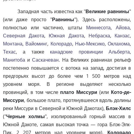
Западная часть известна как "
Великие равнины
"
(или даже просто "
Равнины
"). Здесь расположены,
полностью или частично, штаты
Миннесота
,
Айова
,
Северная Дакота
,
Южная Дакота
,
Небраска
,
Канзас
,
Монтана
,
Вайоминг
,
Колорадо
,
Нью-Мексико
,
Оклахома
,
Техас
, а также
канадские провинции
Альберта
,
Манитоба
и
Саскачеван
. На Великих равнинах рельеф
постепенно повышается с вотока на запад, достигая в
предгорьях высот до более чем 1 500 метров над
уровнем моря. В регионе выделяют несколько
провинций, в том числе
плато Миссури
(или
Кото-де-
Миссури
, большое плато, протянувшееся вдоль долины
реки Миссури в Северной и Южной Дакотах),
Блэк-Хилс
("
Черные холмы
", изолированный горный массив в
Южной Дакоте, самая высокая точка — гора Блэк-Элк-
Пик, 2 207 метров над уровнем моря),
Колорадо