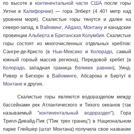
по высоте в
континентальной части США
после горы
Уитни в
Калифорнии
) — гора Элберт (4 401 метр над
уровнем моря). Скалистые горы тянутся и далее на
северо-запад, в
Вайоминг
,
Айдахо
,
Монтану
и канадские
провинции
Альберта
и
Британская Колумбия
. Скалистые
горы состоят из многочисленных отдельных хребтов:
Сангре-де-Кристо (в
Нью-Мексико
и
Колорадо
, самый
южный горный массив региона), Передовой хребет (в
Колорадо
, западная граница
Великих равнин
), Уинд-
Ривер и Бигхорн в
Вайоминге
, Абсарока и Биртут в
Монтане
и других.
Скалистые горы являются водоразделом между
бассейнами рек Атлантического и Тихого океанов (так
называемый "
континентальный водораздел
"). Гора
Трипл-Дивайд-Пик ("Пик трех границ") в Национальном
парке Глейшер (штат Монтана) получила свое название