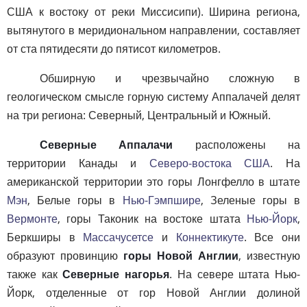
США к востоку от реки Миссисипи). Ширина региона,
вытянутого в меридиональном направлении, составляет
от ста пятидесяти до пятисот километров.
Обширную и чрезвычайно сложную в
геологическом смысле горную систему Аппалачей делят
на три региона: Северный, Центральный и Южный.
Северные Аппалачи
расположены на
территории Канады и
Северо-востока США
. На
американской территории это горы Лонгфелло в штате
Мэн
, Белые горы в
Нью-Гэмпшире
, Зеленые горы в
Вермонте
, горы Таконик на востоке штата
Нью-Йорк
,
Беркширы в
Массачусетсе
и
Коннектикуте
. Все они
образуют провинцию
горы Новой Англии
, известную
также как
Северные нагорья
. На севере штата Нью-
Йорк, отделенные от гор Новой Англии долиной