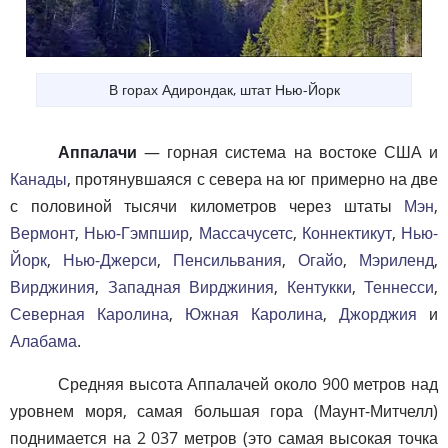
В горах Адирондак, штат Нью-Йорк
Аппалачи
— горная система на востоке США и
Канады
, протянувшаяся с севера на юг примерно на две
с половиной тысячи километров через штаты
Мэн
,
Вермонт
,
Нью-Гэмпшир
,
Массачусетс
,
Коннектикут
,
Нью-
Йорк
,
Нью-Джерси
,
Пенсильвания
,
Огайо
,
Мэриленд
,
Вирджиния
,
Западная Вирджиния
,
Кентукки
,
Теннесси
,
Северная Каролина
,
Южная Каролина
,
Джорджия
и
Алабама
.
Средняя высота Аппалачей около 900 метров над
уровнем моря, самая большая гора (Маунт-Митчелл)
поднимается на 2 037 метров (это самая высокая точка