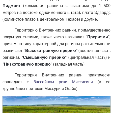
Пидмонт
(холмистая равнина с высотами до 1 500
метров на востоке одноименного штата), плато Эдвардс
(холмистое плато в центральном Техасе) и другие.
Территорию Внутренних равнин, примущественно
покрытую степями, также часто называют "
Прериями
",
причем по типу характерной для региона растительности
различают "
Высокотравную прерию
" (восточная часть
региона), "
Смешанную прерию
" (центральная часть) и
"
Низкотравную прерию
" (западная часть).
Территория Внутренних равнин практически
совпадает с
бассейном реки Миссисипи
(и ее
крупнейших притоков Миссури и Огайо).