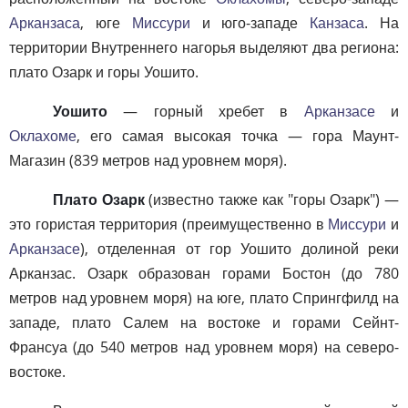
Арканзаса
, юге
Миссури
и юго-западе
Канзаса
. На
территории Внутреннего нагорья выделяют два региона:
плато Озарк и горы Уошито.
Уошито
— горный хребет в
Арканзасе
и
Оклахоме
, его самая высокая точка — гора Маунт-
Магазин (839 метров над уровнем моря).
Плато Озарк
(известно также как "горы Озарк") —
это гористая территория (преимущественно в
Миссури
и
Арканзасе
), отделенная от гор Уошито долиной реки
Арканзас. Озарк образован горами Бостон (до 780
метров над уровнем моря) на юге, плато Спрингфилд на
западе, плато Салем на востоке и горами Сейнт-
Франсуа (до 540 метров над уровнем моря) на северо-
востоке.