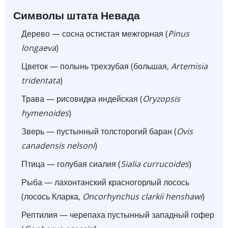
Символы штата Невада
Дерево — сосна остистая межгорная (
Pinus
longaeva
)
Цветок — полынь трехзубая (большая,
Artemisia
tridentata
)
Трава — рисовидка индейская (
Oryzopsis
hymenoides
)
Зверь — пустынный толсторогий баран (
Ovis
canadensis nelsoni
)
Птица — голубая сиалия (
Sialia currucoides
)
Рыба — лахонтанский красногорлый лосось
(лосось Кларка,
Oncorhynchus clarkii henshawi
)
Рептилия — черепаха пустынный западный гофер