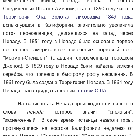
мексиканской войны, Невада вошла в состав
Соединенных Штатов Америки, став в 1850 году частью
Территории Юта
.
Золотая лихорадка 1849 года
,
вспыхнувшая в Калифорнии, значительно увеличила
поток переселенцев, двигавшихся на запад через
Неваду. В 1851 году в Неваде было основано первое
постоянное американское поселение: торговый пост
"Мормон-Стейшен" (ставший современным городком
Дженоа). В 1859 году в Неваде были найдены залежи
серебра, что привело к быстрому росту населения. В
1861 году была создана Территория Невада. В 1864 году
Невада стала тридцать шестым
штатом США
.
Название штата Невада происходит от испанского
слова
nevada
, которое значит "снежный",
"заснеженный". В свое время испанцы назвали горы,
протянувшиеся на востоке Калифорнии недалеко от