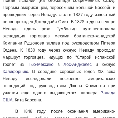
Новая Испания (на юго-западе современных США).
Первым американцем, пересекшим Большой Бассейн и
прошедшим через Неваду, стал в 1827 году известный
первопроходец Джедедайя Смит. В 1828 году на севере
Невады вдоль реки Гумбольдт путешествовала
экспедиция торговцев мехами британско-канадской
Компании Гудзонова залива под руководством Питера
Огдена. К 1830 году через южную Неваду проходил
маршрут торговцев, идущих по "Старой испанской
тропе" из
Нью-Мексико
в
Лос-Анджелес
и южную
Калифорнию
. В середине сороковых годов XIX века
Неваду исследовали несколько американских
экспедиций под руководством Джона Фримонта при
участии еще одного выдающегося пионера
Запада
США
, Кита Карсона.
В 1848 году, после окончания американо-