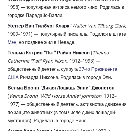
1958) —популярная актриса немого кино. Родилась в
городке Парадайс-Вэлли.
Уолтер Ван Тилбург Кларк
(
Walter Van Tilburg Clark
,
1909–1971) — популярный писатель. Родился в штате
Мэн
, но позднее жил в Неваде.
Тельма Кэтрин "Пэт" Райан Никсон
(
Thelma
Catherine "Pat" Ryan Nixon
, 1912–1993) —
общественный деятель, супруга
37-го Президента
США
Ричарда Никсона. Родилась в городе Эли.
Велма Бронн "Дикая Лошадь Энни" Джонстон
(
Velma Bronn "Wild Horse Annie" Johnston
, 1912–
1977) — общественный деятель, активистка движения
по защите животных (в том числе диких лошадей-
мустангов). Родилась в городе Рино.