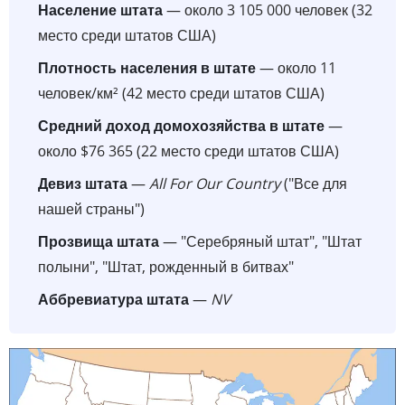
Население штата
— около 3 105 000 человек (32
место среди штатов США)
Плотность населения в штате
— около 11
человек/км² (42 место среди штатов США)
Средний доход домохозяйства в штате
—
около $76 365 (22 место среди штатов США)
Девиз штата
—
All For Our Country
("Все для
нашей страны")
Прозвища штата
— "Серебряный штат", "Штат
полыни", "Штат, рожденный в битвах"
Аббревиатура штата
—
NV