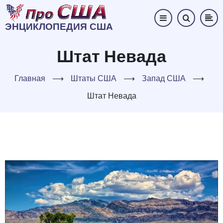
Перейти
к
ЭНЦИКЛОПЕДИЯ США
основному
содержанию
Штат Невада
Главная
⟶
Штаты США
⟶
Запад США
⟶
Штат Невада