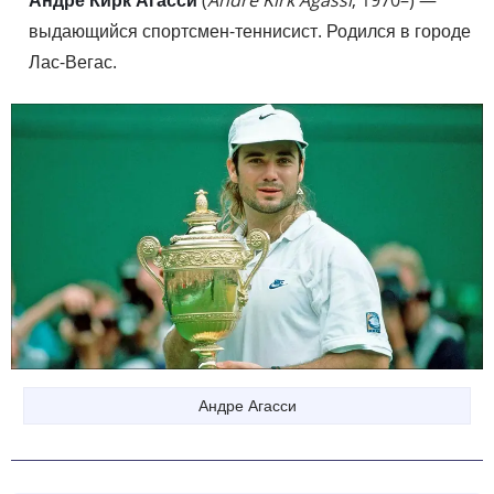
Андре Кирк Агасси
(
Andre Kirk Agassi
, 1970–) —
выдающийся спортсмен-теннисист. Родился в городе
Лас-Вегас.
Андре Агасси