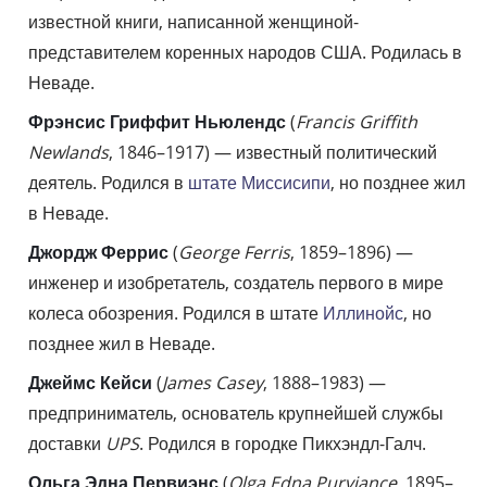
известной книги, написанной женщиной-
представителем коренных народов США. Родилась в
Неваде.
Фрэнсис Гриффит Ньюлендс
(
Francis Griffith
Newlands
, 1846–1917) — известный политический
деятель. Родился в
штате Миссисипи
, но позднее жил
в Неваде.
Джордж Феррис
(
George Ferris
, 1859–1896) —
инженер и изобретатель, создатель первого в мире
колеса обозрения. Родился в штате
Иллинойс
, но
позднее жил в Неваде.
Джеймс Кейси
(
James Casey
, 1888–1983) —
предприниматель, основатель крупнейшей службы
доставки
UPS
. Родился в городке Пикхэндл-Галч.
Ольга Эдна Первиэнс
(
Olga Edna Purviance
, 1895–