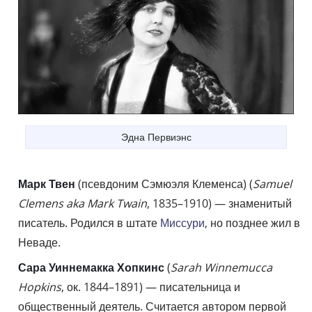
Эдна Первиэнс
Марк Твен
(псевдоним Сэмюэля Клеменса) (
Samuel
Clemens aka Mark Twain
, 1835–1910) — знаменитый
писатель. Родился в штате
Миссури
, но позднее жил в
Неваде.
Сара Уиннемакка Хопкинс
(
Sarah Winnemucca
Hopkins
, ок. 1844–1891) — писательница и
общественный деятель. Считается автором первой