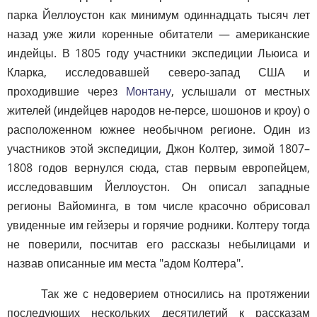
парка Йеллоустон как минимум одиннадцать тысяч лет
назад уже жили коренные обитатели — американские
индейцы. В 1805 году участники экспедиции Льюиса и
Кларка, исследовавшей северо-запад США и
проходившие через
Монтану
, услышали от местных
жителей (индейцев народов не-персе, шошонов и кроу) о
расположенном южнее необычном регионе. Один из
участников этой экспедиции, Джон Колтер, зимой 1807–
1808 годов вернулся сюда, став первым европейцем,
исследовавшим Йеллоустон. Он описал западные
регионы Вайоминга, в том числе красочно обрисовал
увиденные им гейзеры и горячие родники. Колтеру тогда
не поверили, посчитав его рассказы небылицами и
назвав описанные им места "адом Колтера".
Так же с недоверием относились на протяжении
последующих нескольких десятилетий к рассказам