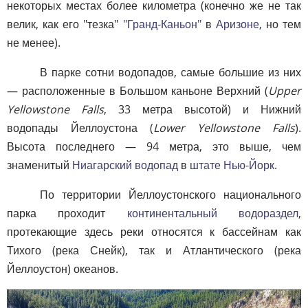
некоторых местах более километра (конечно же не так
велик, как его "тезка"
"Гранд-Каньон"
в
Аризоне
, но тем
не менее).
В парке сотни водопадов, самые большие из них
— расположенные в Большом каньоне Верхний (
Upper
Yellowstone Falls
, 33 метра высотой) и Нижний
водопады Йеллоустона (
Lower Yellowstone Falls
).
Высота последнего — 94 метра, это выше, чем
знаменитый
Ниагарский водопад
в
штате Нью-Йорк
.
По территории Йеллоустонского национального
парка проходит
континентальный водораздел
,
протекающие здесь реки относятся к бассейнам как
Тихого (река Снейк), так и Атлантического (река
Йеллоустон) океанов.