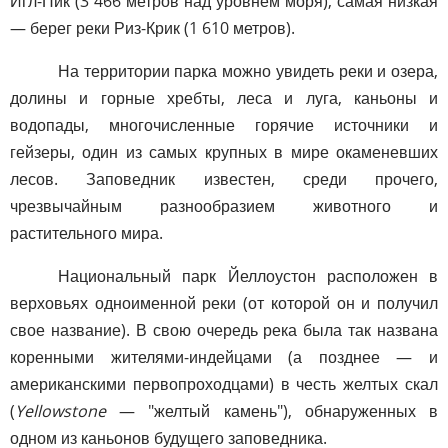
Игл-Пик (3 466 метров над уровнем моря), самая низкая
— берег реки Риз-Крик (1 610 метров).
На территории парка можно увидеть реки и озера,
долины и горные хребты, леса и луга, каньоны и
водопады, многочисленные горячие источники и
гейзеры, один из самых крупных в мире окаменевших
лесов. Заповедник известен, среди прочего,
чрезвычайным разнообразием животного и
растительного мира.
Национальный парк Йеллоустон расположен в
верховьях одноименной реки (от которой он и получил
свое название). В свою очередь река была так названа
коренными жителями-индейцами (а позднее — и
американскими первопроходцами) в честь желтых скал
(
Yellowstone
— "желтый камень"), обнаруженных в
одном из каньонов будущего заповедника.