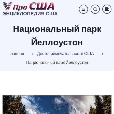
Перейти
к
ЭНЦИКЛОПЕДИЯ США
основному
содержанию
Национальный парк
Йеллоустон
Главная
⟶
Достопримечательности США
⟶
Национальный парк Йеллоустон