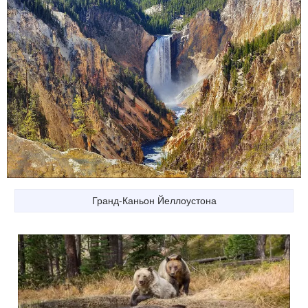
Гранд-Каньон Йеллоустона