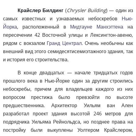
Крайслер Билдинг
(
Chrysler Building
) — один из
самых известных и узнаваемых небоскребов
Нью-
Йорка
, расположенный в
Мидтауне Манхэттена
на
пересечении 42 Восточной улицы и Лексингтон-авеню,
рядом с вокзалом
Гранд Централ
. Очень необычны как
внешний вид этого семидесятисемиэтажного здания, так
и история его строительства.
В конце двадцатых — начале тридцатых годов
прошлого века в Нью-Йорке один за другим строились
небоскребы, причем для владельцев каждого из них
вопросом престижа было превзойти по высоте
предшественника. Архитектор Уильям ван Ален
разработал проект здания высотой 246 метров для
подрядчика Уильяма Рейнольдса, но позднее права на
постройку были выкуплены Уолтером Крайслером,