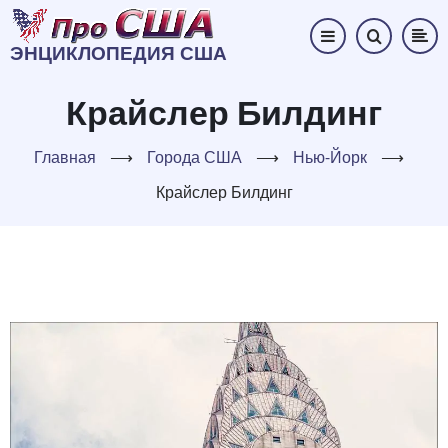
Перейти
к
ЭНЦИКЛОПЕДИЯ США
основному
содержанию
Крайслер Билдинг
Главная
⟶
Города США
⟶
Нью-Йорк
⟶
Крайслер Билдинг