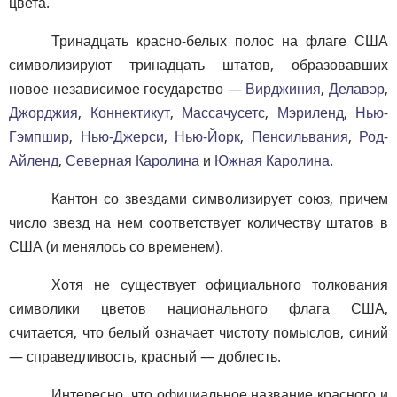
цвета.
Тринадцать красно-белых полос на флаге США
символизируют тринадцать штатов, образовавших
новое независимое государство —
Вирджиния
,
Делавэр
,
Джорджия
,
Коннектикут
,
Массачусетс
,
Мэриленд
,
Нью-
Гэмпшир
,
Нью-Джерси
,
Нью-Йорк
,
Пенсильвания
,
Род-
Айленд
,
Северная Каролина
и
Южная Каролина
.
Кантон со звездами символизирует союз, причем
число звезд на нем соответствует количеству штатов в
США (и менялось со временем).
Хотя не существует официального толкования
символики цветов национального флага США,
считается, что белый означает чистоту помыслов, синий
— справедливость, красный — доблесть.
Интересно, что официальное название красного и