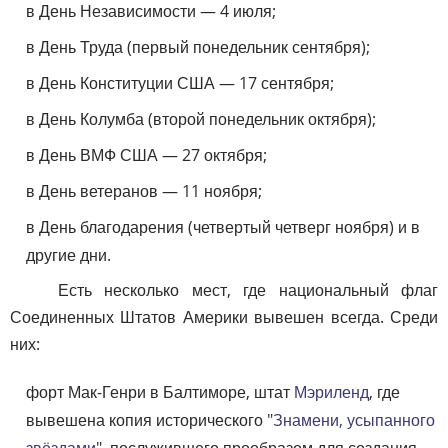
в День Независимости — 4 июля;
в День Труда (первый понедельник сентября);
в День Конституции США — 17 сентября;
в День Колумба (второй понедельник октября);
в День ВМФ США — 27 октября;
в День ветеранов — 11 ноября;
в День благодарения (четвертый четверг ноября) и в
другие дни.
Есть несколько мест, где национальный флаг
Соединенных Штатов Америки вывешен всегда. Среди
них:
форт Мак-Генри в Балтиморе, штат
Мэриленд
, где
вывешена копия исторического "
Знамени, усыпанного
звёздами
", послужившего прообразом для создания