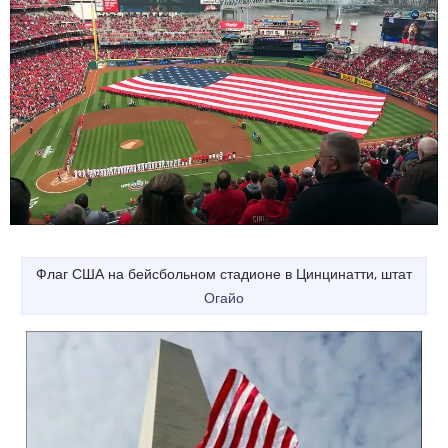
Флаг США на бейсбольном стадионе в Цинцинатти, штат
Огайо