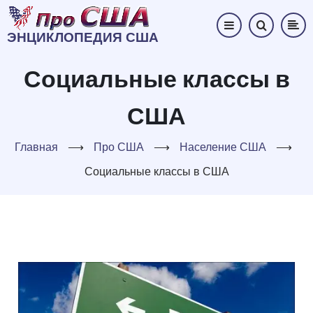
Перейти
к
ЭНЦИКЛОПЕДИЯ США
основному
содержанию
Социальные классы в
США
Главная
⟶
Про США
⟶
Население США
⟶
Социальные классы в США