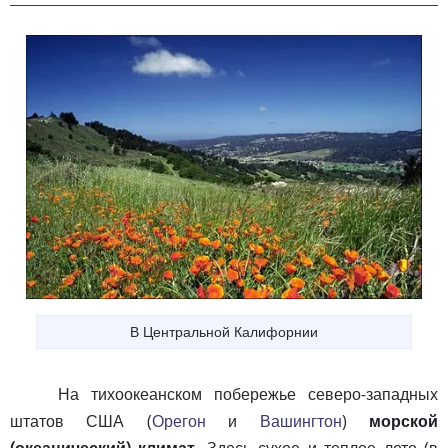
В Центральной Калифорнии
На тихоокеанском побережье северо-западных
штатов США (
Орегон
и
Вашингтон
)
морской
(океанический) климат
. Здесь сухое и теплое лето (в