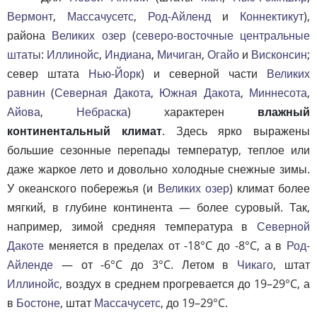
Вермонт
,
Массачусетс
,
Род-Айленд
и
Коннектикут
),
района
Великих озер
(
северо-восточные центральные
штаты
:
Иллинойс
,
Индиана
,
Мичиган
,
Огайо
и
Висконсин
;
север штата
Нью-Йорк
) и северной части
Великих
равнин
(
Северная Дакота
,
Южная Дакота
,
Миннесота
,
Айова
,
Небраска
) характерен
влажный
континентальный климат
. Здесь ярко выражены
большие сезонные перепады температур, теплое или
даже жаркое лето и довольно холодные снежные зимы.
У океанского побережья (и
Великих озер
) климат более
мягкий, в глубине континента — более суровый. Так,
например, зимой средняя температура в
Северной
Дакоте
меняется в пределах от -18°C до -8°C, а в
Род-
Айленде
— от -6°C до 3°C. Летом в
Чикаго
, штат
Иллинойс
, воздух в среднем прогревается до 19–29°C, а
в
Бостоне
, штат
Массачусетс
, до 19–29°C.