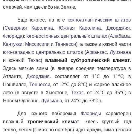
смерчей, чем где-либо на Земле.
Еще южнее, на юге
южноатлантических штатов
(
Северная Каролина
,
Южная Каролина
,
Джорджия
,
Флорида
);
юго-восточных центральных штатах
(
Алабама
,
Кентукки
,
Миссисипи
и
Теннесси
), а также в южной части
юго-западных центральных штатов
(
Арканзас
,
Луизиана
и южный
Техас
)
влажный субтропический климат
.
Здесь мягкие зимы (в январе средняя температура в
Атланте,
Джорджия
, составляет от 1°C до 11°C; в
Нэшвилле,
Теннесси
, от -2°C до 8°C) и жаркое влажное
лето (в августе в Хьюстоне,
Техас
, от 24°C до 35°C; в
Новом Орлеане,
Луизиана
, от 24°C до 33°C).
Для южного побережья
Флориды
характерен
влажный
тропический климат
. Здесь круглый год
тепло, летом (с мая по октябрь) идут дожди, зима теплая