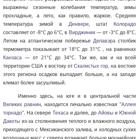
выражены сезонные колебания температур, зимы
прохладные, а лето, как правило, жаркое. Средняя
температура зимой в
Денвере
, штат
Колорадо
составляет от -8°C до 6°C, в
Вирджинии
— от -3°C до 8°C.
Летом на атлантическом побережье
Делавэра
столбик
термометра показывает от 18°C до 31°C , на равнинах
Канзаса
— от 21°C до 34°C. Так же, как и на всей
территории США к востоку от
Скалистых гор
, на востоке
этого региона осадков выпадает больше, а на западе
климат более засушливый.
Именно здесь, на юге и в центральной части
Великих равнин
, находится печально известная "
Аллея
торнадо
". На севере
Техаса
и далее, до
Айовы
и
Южной
Дакоты
из-за столкновения теплого и влажного воздуха,
приходящего с Мексиканского залива, и холодных сухих
воздушных масс с севера возникает больше мощнейших