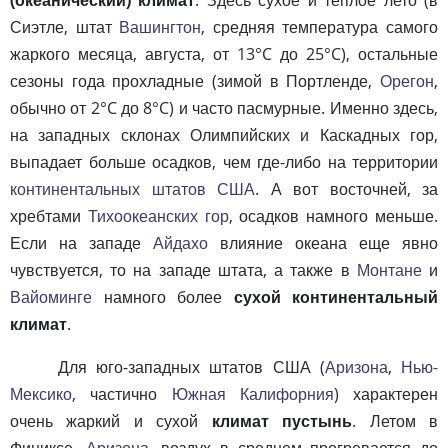
Сиэтле, штат
Вашингтон
, средняя температура самого
жаркого месяца, августа, от 13°C до 25°C), остальные
сезоны года прохладные (зимой в Портленде,
Орегон
,
обычно от 2°C до 8°C) и часто пасмурные. Именно здесь,
на западных склонах Олимпийских и Каскадных гор,
выпадает больше осадков, чем где-либо на территории
континентальных штатов США
. А вот восточней, за
хребтами
Тихоокеанских гор
, осадков намного меньше.
Если на западе
Айдахо
влияние океана еще явно
чувствуется, то на западе штата, а также в
Монтане
и
Вайоминге
намного более
сухой континентальный
климат
.
Для юго-западных штатов США (
Аризона
,
Нью-
Мексико
, частично
Южная Калифорния
) характерен
очень жаркий и сухой
климат пустынь
. Летом в
Финиксе,
Аризона
, воздух в среднем прогревается до