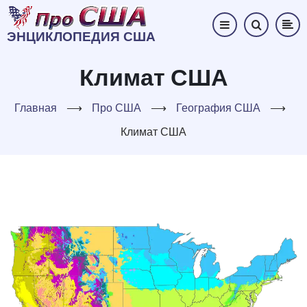
Перейти
к
ЭНЦИКЛОПЕДИЯ США
основному
содержанию
Климат США
Главная
⟶
Про США
⟶
География США
⟶
Климат США