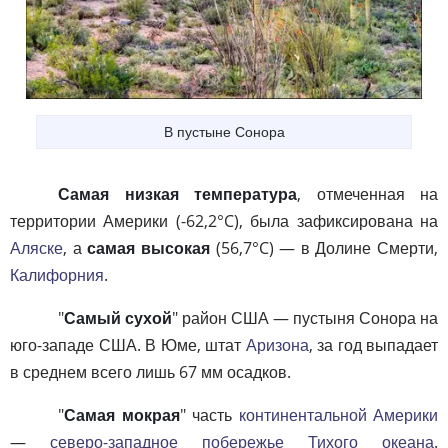
В пустыне Сонора
Самая низкая температура
, отмеченная на
территории Америки (-62,2°C), была зафиксирована на
Аляске
, а
самая высокая
(56,7°C) — в Долине Смерти,
Калифорния
.
"
Самый сухой
" район США — пустыня Сонора на
юго-западе США. В Юме, штат
Аризона
, за год выпадает
в среднем всего лишь 67 мм осадков.
"
Самая мокрая
" часть
континентальной Америки
—
северо-западное побережье Тихого океана
.