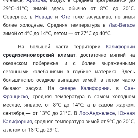
29°C–41°C; зимой здесь обычно от 8°C до 20°C.
Севернее, в
Неваде
и
Юте
тоже засушливо, но зимы
более холодные. Средняя температура в
Лас-Вегасе
зимой от 4°C до 14°C, летом — от 27°C до 40°C.
На большей части территории
Калифорнии
средиземноморский климат
, достаточно мягкий на
океанском побережье и с более выраженными
сезонными колебаниями в глубине материка. Здесь
большинство осадков выпадает зимой, а летом часто
бывают засухи. На
севере Калифорнии
, в
Сан-
Франциско
, средняя температура в самом холодном
месяце, январе, от 8°C до 14°C; а в самом жарком,
сентябре,— от 13°C до 21°C. В
Лос-Анджелесе
,
Южная
Калифорния
, средняя температура зимой от 9°C до 20°C,
а летом от 18°C до 29°C.