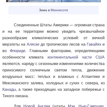
Зима в
Миннесоте
Соединенные Штаты Америки — огромная страна
и на ее территории можно увидеть чрезвычайное
разнообразие климатических условий: от вечной
мерзлоты на
Аляске
до тропических лесов на
Гавайях
и
во
Флориде
. Главными факторами, определяющими
особенности климата
континентальной части США
являются, наряду с сезонными изменениями количества
приносимого солнечным светом тепла, движение
воздушных масс: теплых и влажных с Атлантики и
Мексиканского залива, холодных и сухих с севера, из
Канады
, а также приходящих на западное побережье с
Тихого океана.
Для
Новой Англии
(штаты
Мэн
,
Нью-Гэмпшир
,