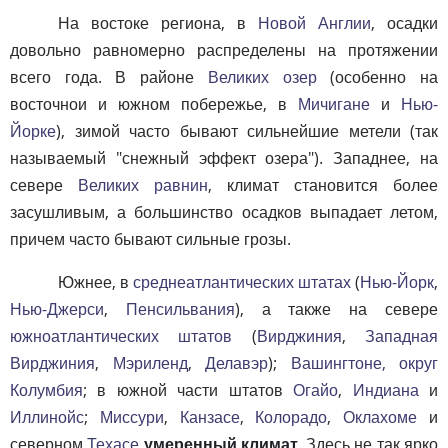
На востоке региона, в
Новой Англии
, осадки
довольно равномерно распределены на протяжении
всего года. В районе
Великих озер
(особенно на
восточнои и южном побережье, в
Мичигане
и
Нью-
Йорке
), зимой часто бывают сильнейшие метели (так
называемый "снежный эффект озера"). Западнее, на
севере
Великих равнин
, климат становится более
засушливым, а большинство осадков выпадает летом,
причем часто бывают сильные грозы.
Южнее, в
среднеатлантических штатах
(
Нью-Йорк
,
Нью-Джерси
,
Пенсильвания
), а также на севере
южноатлантических штатов
(
Вирджиния
,
Западная
Вирджиния
,
Мэриленд
,
Делавэр
);
Вашингтоне, округ
Колумбия
; в южной части штатов
Огайо
,
Индиана
и
Иллинойс
;
Миссури
,
Канзасе
,
Колорадо
,
Оклахоме
и
северном
Техасе
умеренный климат
. Здесь не так ярко