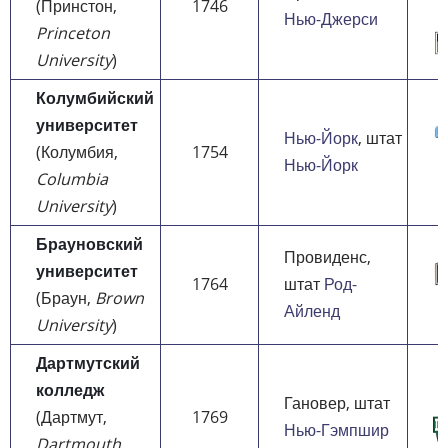
(Принстон,
1746
Нью-Джерси
Princeton
University
)
Колумбийский
университет
Нью-Йорк
, штат
(Колумбия,
1754
Нью-Йорк
Columbia
University
)
Брауновский
Провиденс,
университет
1764
штат
Род-
(Браун,
Brown
Айленд
University
)
Дартмутский
колледж
Гановер, штат
(Дартмут,
1769
Нью-Гэмпшир
Dartmouth