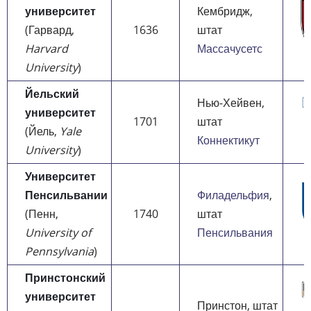
университет
Кембридж,
(Гарвард,
1636
штат
Harvard
Массачусетс
University
)
Йельский
Нью-Хейвен,
университет
1701
штат
(Йель,
Yale
Коннектикут
University
)
Университет
Пенсильвании
Филадельфия
,
(Пенн,
1740
штат
University of
Пенсильвания
Pennsylvania
)
Принстонский
университет
Принстон, штат