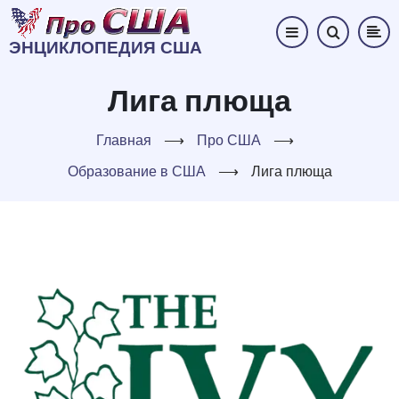
Перейти
к
ЭНЦИКЛОПЕДИЯ США
основному
содержанию
Лига плюща
Главная
⟶
Про США
⟶
Образование в США
⟶
Лига плюща