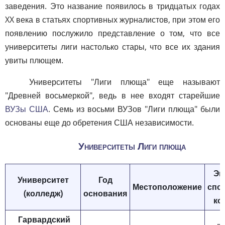
заведения. Это название появилось в тридцатых годах
XX века в статьях спортивных журналистов, при этом его
появлению послужило представление о том, что все
университеты лиги настолько стары, что все их здания
увиты плющем.
Университеты "Лиги плюща" еще называют
"Древней восьмеркой", ведь в нее входят старейшие
ВУЗы США
. Семь из восьми ВУЗов "Лиги плюща" были
основаны еще до обретения США независимости.
Университеты Лиги плюща
Эм
Университет
Год
Местоположение
спо
(колледж)
основания
ко
Гарвардский