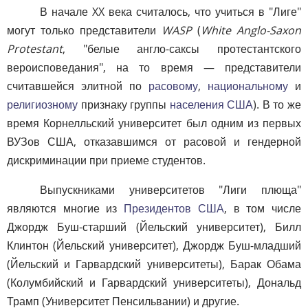
В начале XX века считалось, что учиться в "Лиге"
могут только представители
WASP
(
White Anglo-Saxon
Protestant
, "белые англо-саксы протестантского
вероисповедания", на то время — представители
считавшейся элитной по
расовому
,
национальному
и
религиозному
признаку группы
населения США
). В то же
время Корнелльский университет был одним из первых
ВУЗов США, отказавшимся от расовой и гендерной
дискриминации при приеме студентов.
Выпускниками университетов "Лиги плюща"
являются многие из
Президентов США
, в том числе
Джордж Буш-старший (Йельский университет), Билл
Клинтон (Йельский университет), Джордж Буш-младший
(Йельский и Гарвардский университеты), Барак Обама
(Колумбийский и Гарвардский университеты), Дональд
Трамп (Университет Пенсильвании) и другие.