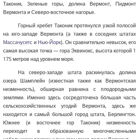
Таконик, Зеленые горы, долина Вермонт, Пидмонт
Вермонта и Северо-восточное нагорье.
Горный хребет Таконик протянулся узкой полосой
на юго-западе Вермонта (а также в соседних штатах
Массачусетс
и
Нью-Йорк
). Он сравнительно невысок, его
самая высокая точка — гора Эквинокс, высота которой 1
175 метров над уровнем моря.
На северо-западе штата раскинулась долина
озера Шамплейн (известная также как Вермонтская
низменность), обширная равнина с плодородными
землями. Именно здесь сосредоточена бо́льшая часть
сельскохозяйственных угодий Вермонта, здесь же
находится и самый большой город штата, Берлингтон.
Южнее (и восточнее гор Таконик) низменность
переходит в образованную многочисленными