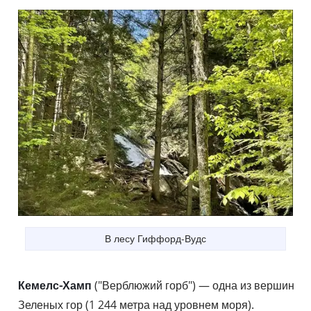
В лесу Гиффорд-Вудс
Кемелс-Хамп
("Верблюжий горб") — одна из вершин
Зеленых гор (1 244 метра над уровнем моря).