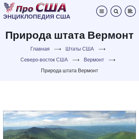
Перейти
к
ЭНЦИКЛОПЕДИЯ США
основному
содержанию
Природа штата Вермонт
Главная
⟶
Штаты США
⟶
Северо-восток США
⟶
Вермонт
⟶
Природа штата Вермонт