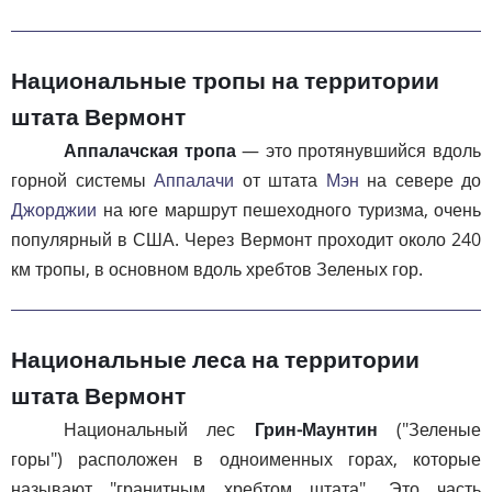
Национальные тропы на территории
штата Вермонт
Аппалачская тропа
— это протянувшийся вдоль
горной системы
Аппалачи
от штата
Мэн
на севере до
Джорджии
на юге маршрут пешеходного туризма, очень
популярный в США. Через Вермонт проходит около 240
км тропы, в основном вдоль хребтов Зеленых гор.
Национальные леса на территории
штата Вермонт
Национальный лес
Грин-Маунтин
("Зеленые
горы") расположен в одноименных горах, которые
называют "гранитным хребтом штата". Это часть