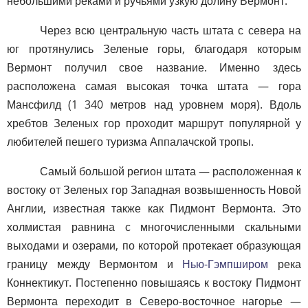
небольшими реками и ручьями узкую долину Вермонт.
Через всю центральную часть штата с севера на
юг протянулись Зеленые горы, благодаря которым
Вермонт получил свое название. Именно здесь
расположена самая высокая точка штата — гора
Мансфилд (1 340 метров над уровнем моря). Вдоль
хребтов Зеленых гор проходит маршрут популярной у
любителей пешего туризма Аппалачской тропы.
Самый большой регион штата — расположенная к
востоку от Зеленых гор Западная возвышенность Новой
Англии, известная также как Пидмонт Вермонта. Это
холмистая равнина с многочисленными скальными
выходами и озерами, по которой протекает образующая
границу между Вермонтом и
Нью-Гэмпширом
река
Коннектикут. Постепенно повышаясь к востоку Пидмонт
Вермонта переходит в Северо-восточное нагорье —