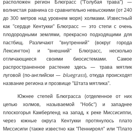
расположен регион Блюграсс ("Голубая трава") —
волнистая равнина со сравнительно невысокими (от 240
до 300 метров над уровнем моря) холмами. Известный
как "сердце Кентукки" Блюграсс — это степи с очень
плодородными землями, прекрасно подходящими для
пастбищ. Различают "внутренний" (вокруг города
Лексингтон) и "внешний" Блюграсс, несколько
отличающиеся своими биосистемами. Самое
распространенное растение здесь — трава мятлик
луговой (по-английски —
bluegrass
), откуда происходят
название региона и прозвище "Штата мятлика".
Южнее степей Блюграсса (отделенное от них
цепью холмов, называемой "Нобс") и западнее
плоскогорья Камберленд на запад, к реке Миссисиппи,
через южные округа Кентукки протянулось плато
Миссисипи (также известно как "Пеннироял" или "Плато