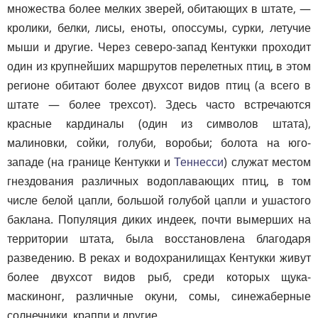
множества более мелких зверей, обитающих в штате, —
кролики, белки, лисы, еноты, опоссумы, сурки, летучие
мыши и другие. Через северо-запад Кентукки проходит
один из крупнейших маршрутов перелетных птиц, в этом
регионе обитают более двухсот видов птиц (а всего в
штате — более трехсот). Здесь часто встречаются
красные кардиналы (один из символов штата),
малиновки, сойки, голуби, воробьи; болота на юго-
западе (на границе Кентукки и
Теннесси
) служат местом
гнездования различных водоплавающих птиц, в том
числе белой цапли, большой голубой цапли и ушастого
баклана. Популяция диких индеек, почти вымерших на
территории штата, была восстановлена благодаря
разведению. В реках и водохранилищах Кентукки живут
более двухсот видов рыб, среди которых щука-
маскинонг, различные окуни, сомы, синежаберные
солнечники, краппи и другие.