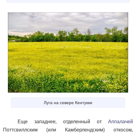
Луга на севере Кентукки
Еще западнее, отделенный от
Аппалачей
Поттсвиллским (или Камберлендским) откосом,