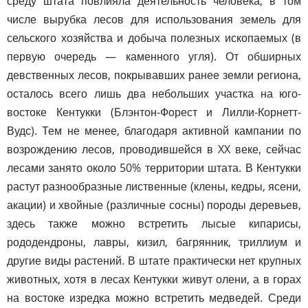
среду штата повлияла деятельность человека, в том
числе вырубка лесов для использования земель для
сельского хозяйства и добыча полезных ископаемых (в
первую очередь — каменного угля). От обширных
девственных лесов, покрывавших ранее земли региона,
осталось всего лишь два небольших участка на юго-
востоке Кентукки (Блэнтон-Форест и Лилли-Корнетт-
Вудс). Тем не менее, благодаря активной кампании по
возрождению лесов, проводившейся в XX веке, сейчас
лесами занято около 50% территории штата. В Кентукки
растут разнообразные лиственные (клены, кедры, ясени,
акации) и хвойные (различные сосны) породы деревьев,
здесь также можно встретить лысые кипарисы,
рододендроны, лавры, кизил, багрянник, триллиум и
другие виды растений. В штате практически нет крупных
животных, хотя в лесах Кентукки живут олени, а в горах
на востоке изредка можно встретить медведей. Среди