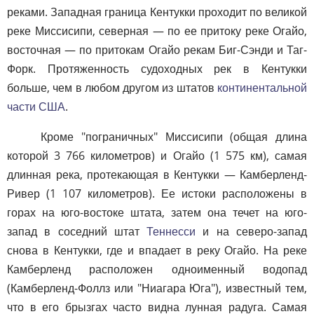
реками. Западная граница Кентукки проходит по великой
реке Миссисипи, северная — по ее притоку реке Огайо,
восточная — по притокам Огайо рекам Биг-Сэнди и Таг-
Форк. Протяженность судоходных рек в Кентукки
больше, чем в любом другом из штатов
континентальной
части США
.
Кроме "пограничных" Миссисипи (общая длина
которой 3 766 километров) и Огайо (1 575 км), самая
длинная река, протекающая в Кентукки — Камберленд-
Ривер (1 107 километров). Ее истоки расположены в
горах на юго-востоке штата, затем она течет на юго-
запад в соседний штат
Теннесси
и на северо-запад
снова в Кентукки, где и впадает в реку Огайо. На реке
Камберленд расположен одноименный водопад
(Камберленд-Фоллз или "Ниагара Юга"), известный тем,
что в его брызгах часто видна лунная радуга. Самая