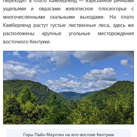
переходят в плато Камберленд — изрезанное речными
ущельями и оврагами живописное плоскогорье с
многочисленными скальными выходами. На плато
Камберленд растут густые лиственные леса, здесь же
расположены крупные угольные месторождения
восточного Кентукки.
Горы Пайн-Маунтин на юго-востоке Кентукки