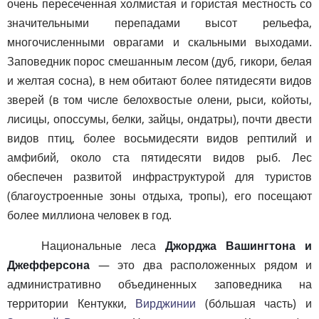
очень пересеченная холмистая и гористая местность со
значительными перепадами высот рельефа,
многочисленными оврагами и скальными выходами.
Заповедник порос смешанным лесом (дуб, гикори, белая
и желтая сосна), в нем обитают более пятидесяти видов
зверей (в том числе белохвостые олени, рыси, койоты,
лисицы, опоссумы, белки, зайцы, ондатры), почти двести
видов птиц, более восьмидесяти видов рептилий и
амфибий, около ста пятидесяти видов рыб. Лес
обеспечен развитой инфраструктурой для туристов
(благоустроенные зоны отдыха, тропы), его посещают
более миллиона человек в год.
Национальные леса
Джорджа Вашингтона и
Джефферсона
— это два расположенных рядом и
административно объединенных заповедника на
территории Кентукки,
Вирджинии
(бо́льшая часть) и