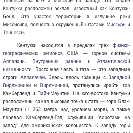
Теннесси
на юге и
Миссури
на западе. На западе
Кентукки расположен эсклав, известный как Кентукки-
Бенд. Это участок территории в излучине реки
Миссисипи, полностью окруженный штатами
Миссури
и
Теннесси
.
Кентукки находится в пределах трех
физико-
географических регионов США
— горной системы
Аппалачи
,
Внутренних равнин
и
Атлантической
низменности
. Восточная часть штата — это западные
отроги
Аппалачей
. Здесь, вдоль границы с
Западной
Вирджинией
и
Вирджинией
, протянулись хребты гор
Камберленд и Пайн-Маунтин. На юго-востоке Кентукки
расположены самая высокая точка штата — гора Блэк-
Маунтин (1 263 метра над уровнем моря), а также
перевал Камберленд-Гэп, служивший "воротами на
запад" для американских колонистов. К западу горы