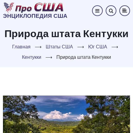
Перейти
к
ЭНЦИКЛОПЕДИЯ США
основному
содержанию
Природа штата Кентукки
Главная
⟶
Штаты США
⟶
Юг США
⟶
Кентукки
⟶
Природа штата Кентукки