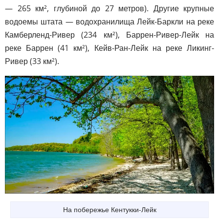
— 265 км², глубиной до 27 метров). Другие крупные
водоемы штата — водохранилища Лейк-Баркли на реке
Камберленд-Ривер (234 км²), Баррен-Ривер-Лейк на
реке Баррен (41 км²), Кейв-Ран-Лейк на реке Ликинг-
Ривер (33 км²).
На побережье Кентукки-Лейк