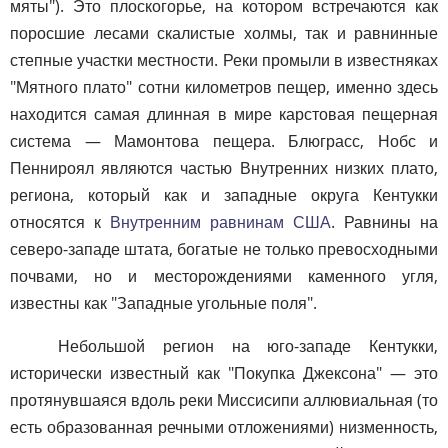
мяты"). Это плоскогорье, на котором встречаются как
поросшие лесами скалистые холмы, так и равнинные
степные участки местности. Реки промыли в известняках
"Мятного плато" сотни километров пещер, именно здесь
находится самая длинная в мире карстовая пещерная
система — Мамонтова пещера. Блюграсс, Нобс и
Пеннироял являются частью Внутренних низких плато,
региона, который как и западные округа Кентукки
относятся к
Внутренним равнинам США
. Равнины на
северо-западе штата, богатые не только превосходными
почвами, но и месторождениями каменного угля,
известны как "Западные угольные поля".
Небольшой регион на юго-западе Кентукки,
исторически известный как "Покупка Джексона" — это
протянувшаяся вдоль реки Миссисипи аллювиальная (то
есть образованная речными отложениями) низменность,