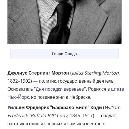
Генри Фонда
Джулиус Стерлинг Мортон
(
Julius Sterling Morton
,
1832–1902) — политик, государственный деятель.
Основатель "
Дня посадки деревьев
". Родился в
штате
Нью-Йорк
, но позднее жил в Небраске.
Уильям Фредерик "Баффало Билл" Коди
(
William
Frederick "Buffalo Bill" Cody
, 1846–1917) — солдат,
охотник и один из первых и самых известных