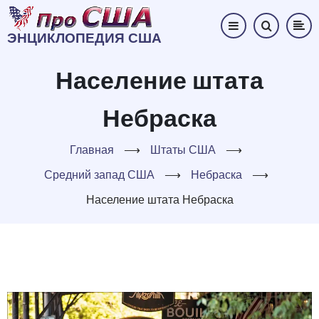
Перейти
к
ЭНЦИКЛОПЕДИЯ США
основному
содержанию
Население штата
Небраска
Главная
⟶
Штаты США
⟶
Средний запад США
⟶
Небраска
⟶
Население штата Небраска