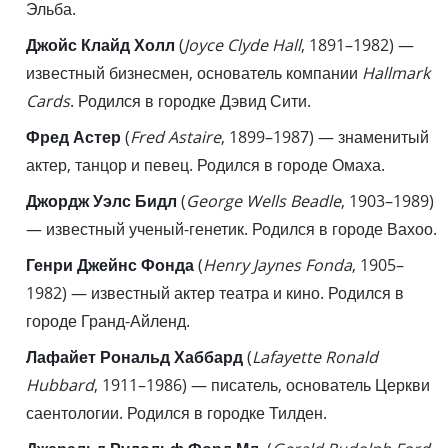
Эльба.
Джойс Клайд Холл
(
Joyce Clyde Hall
, 1891–1982) —
известный бизнесмен, основатель компании
Hallmark
Cards
. Родился в городке Дэвид Сити.
Фред Астер
(
Fred Astaire
, 1899–1987) — знаменитый
актер, танцор и певец. Родился в городе Омаха.
Джордж Уэлс Бидл
(
George Wells Beadle
, 1903–1989)
— известный ученый-генетик. Родился в городе Вахоо.
Генри Джейнс Фонда
(
Henry Jaynes Fonda
, 1905–
1982) — известный актер театра и кино. Родился в
городе Гранд-Айленд.
Лафайет Рональд Хаббард
(
Lafayette Ronald
Hubbard
, 1911–1986) — писатель, основатель Церкви
саентологии. Родился в городке Тилден.