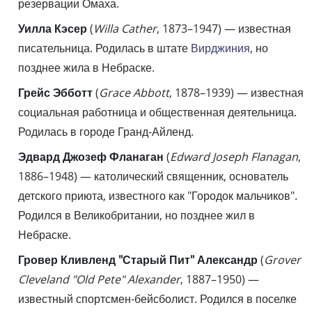
резервации Омаха.
Уилла Кэсер
(
Willa Cather
, 1873–1947) — известная
писательница. Родилась в штате
Вирджиния
, но
позднее жила в Небраске.
Грейс Эбботт
(
Grace Abbott
, 1878–1939) — известная
социальная работница и общественная деятельница.
Родилась в городе Гранд-Айленд.
Эдвард Джозеф Фланаган
(
Edward Joseph Flanagan
,
1886–1948) — католический священник, основатель
детского приюта, известного как "Городок мальчиков".
Родился в Великобритании, но позднее жил в
Небраске.
Гровер Кливленд "Старый Пит" Александр
(
Grover
Cleveland "Old Pete" Alexander
, 1887–1950) —
известный спортсмен-бейсболист. Родился в поселке