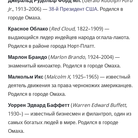
Джеральд Рудольф Форд Мл.
(
Gerald Rudolph Ford
Jr.
, 1913–2006) —
38-й Президент США
. Родился в
городе Омаха.
Красное Облако
(
Red Cloud
, 1822–1909) —
выдающийся лидер индейцев народа оглала-лакота.
Родился в районе города Норт-Платт.
Марлон Брандо
(
Marlon Brando
, 1924–2004) —
знаменитый киноактер. Родился в городе Омаха.
Малкольм Икс
(
Malcolm X
, 1925–1965) — известный
деятель движения за права чернокожих американцев.
Родился в городе Омаха.
Уоррен Эдвард Баффетт
(
Warren Edward Buffett
,
1930–) — известный бизнесмен и филантроп, один из
самых богатых людей в мире. Родился в городе
Омаха.