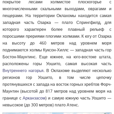
покрытое лесами холмистое плоскогорье с
многочисленными скальными выходами, оврагами и
пещерами. На территории Оклахомы находится самая
западная часть Озарка — плато Спрингфилд, для
которого характерен более плавный рельеф с
поросшими прериями плогими холмами. К югу от Озарка
на высоту до 460 метров над уровнем моря
поднимаются холмы Куксон-Хиллс — западная часть гор
Бостон-Маунтинс. Еще южнее, на юго-востоке штата,
расположены горы Уошито, самая высокая часть
Внутреннего нагорья
. В Оклахоме выделяют несколько
регионов гор Уошито, в том числе цепочку
протянувшихся с запада на восток горных хребтов Форч-
Маунтин (высотой до 817 метров над уровнем моря на
границе с
Арканзасом
) и самую южную часть Уошито —
невысокое (до 300 метров) плато Атенс.