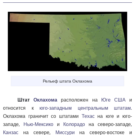
Рельеф штата Оклахома
Штат
Оклахома
расположен на
Юге США
и
относится к
юго-западным центральным штатам
.
Оклахома граничит со штатами
Техас
на юге и юго-
западе,
Нью-Мексико
и
Колорадо
на северо-западе,
Канзас
на севере,
Миссури
на северо-востоке и