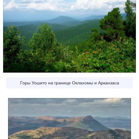
Горы Уошито на границе Оклахомы и Арканзаса