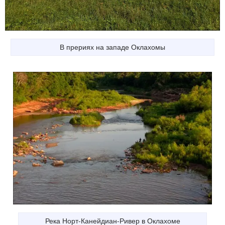
В прериях на западе Оклахомы
Река Норт-Канейдиан-Ривер в Оклахоме