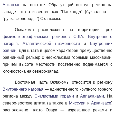
Арканзас
на востоке. Образующий выступ регион на
западе штата известен как "Панхандл" (буквально —
"ручка сковороды") Оклахомы.
Оклахома расположена на территории трех
физико-географических регионов США
:
Внутреннего
нагорья
,
Атлантической низменности
и
Внутренних
равнин
. Для штата в целом характерен премущественно
равнинный рельеф с несколькими горными массивами,
причем высота местности постепенно поднимается с
юго-востока на северо-запад.
Восточная часть Оклахомы относится к региону
Внутреннего нагорья
— единственного крупного горного
региона между
Скалистыми горами
и
Аппалачами
. На
северо-востоке штата (а также в
Миссури
и
Арканзасе
)
расположено плато Озарк — изрезанное реками и