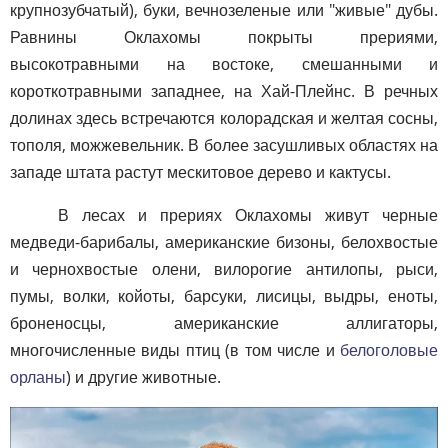
крупнозубчатый), буки, вечнозеленые или "живые" дубы.
Равнины Оклахомы покрыты прериями,
высокотравными на востоке, смешанными и
короткотравными западнее, на Хай-Плейнс. В речных
долинах здесь встречаются колорадская и желтая сосны,
тополя, можжевельник. В более засушливых областях на
западе штата растут мескитовое дерево и кактусы.
В лесах и прериях Оклахомы живут черные
медведи-барибалы, американские бизоны, белохвостые
и чернохвостые олени, вилорогие антилопы, рыси,
пумы, волки, койоты, барсуки, лисицы, выдры, еноты,
броненосцы, американские аллигаторы,
многочисленные виды птиц (в том числе и
белоголовые
орланы
) и другие животные.