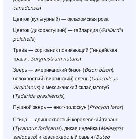
canadensis
)
Цветок (культурный) — оклахомская роза
Цветок (дикорастущий) — гайлардия (
Gaillardia
pulchella
)
Трава — сорговник поникающий ("индейская
трава",
Sorghastrum nutans
)
Зверь — американский бизон (
Bison bison
),
белохвостый (виргинский) олень (
Odocoileus
virginianus
) и мексиканский складчатогуб
(
Tadarida brasiliensis
)
Пушной зверь — енот-полоскун (
Procyon lotor
)
Птица — длиннохвостый королевский тиранн
(
Tyrannus forficatus
), дикая индейка (
Meleagris
gallopavo
) и краснохвостый сарыч (
Buteo