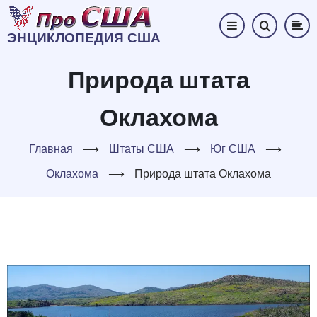
Перейти
к
ЭНЦИКЛОПЕДИЯ США
основному
содержанию
Природа штата
Оклахома
Главная
⟶
Штаты США
⟶
Юг США
⟶
Оклахома
⟶
Природа штата Оклахома