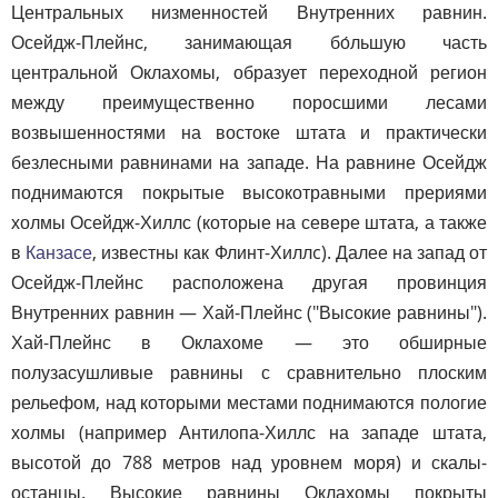
Центральных низменностей Внутренних равнин.
Осейдж-Плейнс, занимающая бо́льшую часть
центральной Оклахомы, образует переходной регион
между преимущественно поросшими лесами
возвышенностями на востоке штата и практически
безлесными равнинами на западе. На равнине Осейдж
поднимаются покрытые высокотравными прериями
холмы Осейдж-Хиллс (которые на севере штата, а также
в
Канзасе
, известны как Флинт-Хиллc). Далее на запад от
Осейдж-Плейнс расположена другая провинция
Внутренних равнин — Хай-Плейнс ("Высокие равнины").
Хай-Плейнс в Оклахоме — это обширные
полузасушливые равнины с сравнительно плоским
рельефом, над которыми местами поднимаются пологие
холмы (например Антилопа-Хиллс на западе штата,
высотой до 788 метров над уровнем моря) и скалы-
останцы. Высокие равнины Оклахомы покрыты