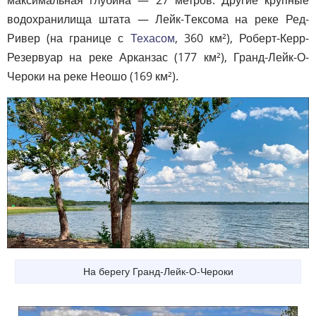
максимальная глубина — 27 метров. Другие крупные
водохранилища штата — Лейк-Тексома на реке Ред-
Ривер (на границе с
Техасом
, 360 км²), Роберт-Керр-
Резервуар на реке Арканзас (177 км²), Гранд-Лейк-О-
Чероки на реке Неошо (169 км²).
На берегу Гранд-Лейк-О-Чероки