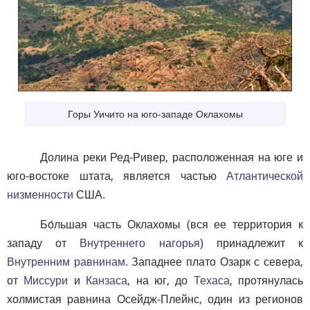
Горы Уичито на юго-западе Оклахомы
Долина реки Ред-Ривер, расположенная на юге и
юго-востоке штата, является частью
Атлантической
низменности
США.
Бо́льшая часть Оклахомы (вся ее территория к
западу от
Внутреннего нагорья
) принадлежит к
Внутренним равнинам
. Западнее плато Озарк с севера,
от
Миссури
и
Канзаса
, на юг, до
Техаса
, протянулась
холмистая равнина Осейдж-Плейнс, один из регионов