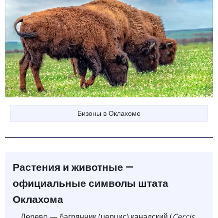
Бизоны в Оклахоме
Растения и животные —
официальные символы штата
Оклахома
Дерево — багрянник (церцис) канадский (
Cercis