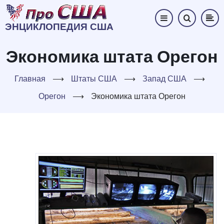
Перейти
к
ЭНЦИКЛОПЕДИЯ США
основному
содержанию
Экономика штата Орегон
Главная
⟶
Штаты США
⟶
Запад США
⟶
Орегон
⟶
Экономика штата Орегон