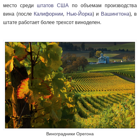
место среди
штатов США
по объемам производства
вина (после
Калифорнии
,
Нью-Йорка
) и
Вашингтона
), в
штате работает более трехсот виноделен.
Виноградники Орегона