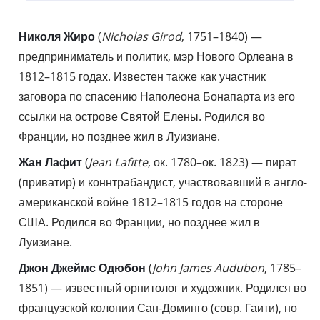
Николя Жиро
(
Nicholas Girod
, 1751–1840) —
предприниматель и политик, мэр Нового Орлеана в
1812–1815 годах. Известен также как участник
заговора по спасению Наполеона Бонапарта из его
ссылки на острове Святой Елены. Родился во
Франции, но позднее жил в Луизиане.
Жан Лафит
(
Jean Lafitte
, ок. 1780–ок. 1823) — пират
(приватир) и коннтрабандист, участвовавший в англо-
американской войне 1812–1815 годов на стороне
США. Родился во Франции, но позднее жил в
Луизиане.
Джон Джеймс Одюбон
(
John James Audubon
, 1785–
1851) — известный орнитолог и художник. Родился во
французской колонии Сан-Доминго (совр. Гаити), но