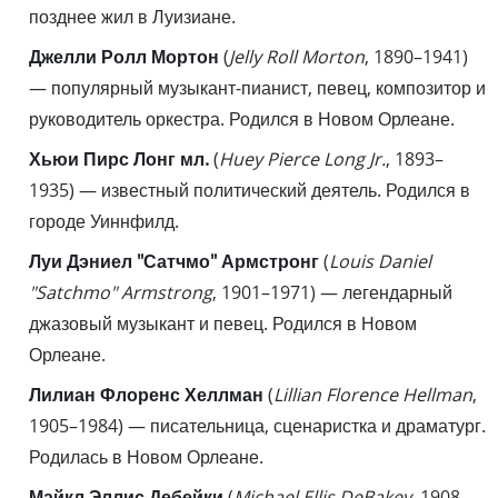
позднее жил в Луизиане.
Джелли Ролл Мортон
(
Jelly Roll Morton
, 1890–1941)
— популярный музыкант-пианист, певец, композитор и
руководитель оркестра. Родился в Новом Орлеане.
Хьюи Пирс Лонг мл.
(
Huey Pierce Long Jr.
, 1893–
1935) — известный политический деятель. Родился в
городе Уиннфилд.
Луи Дэниел "Сатчмо" Армстронг
(
Louis Daniel
"Satchmo" Armstrong
, 1901–1971) — легендарный
джазовый музыкант и певец. Родился в Новом
Орлеане.
Лилиан Флоренс Хеллман
(
Lillian Florence Hellman
,
1905–1984) — писательница, сценаристка и драматург.
Родилась в Новом Орлеане.
Майкл Эллис Дебейки
(
Michael Ellis DeBakey
, 1908–