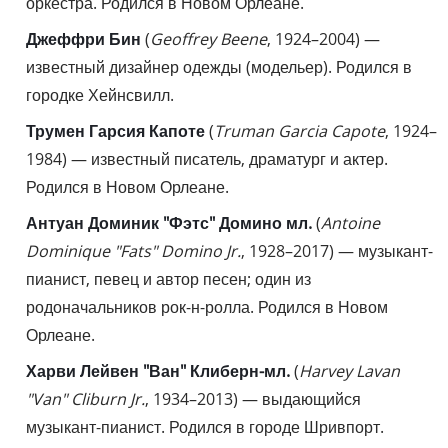
оркестра. Родился в Новом Орлеане.
Джеффри Бин
(
Geoffrey Beene
, 1924–2004) —
известный дизайнер одежды (модельер). Родился в
городке Хейнсвилл.
Трумен Гарсия Капоте
(
Truman Garcia Capote
, 1924–
1984) — известный писатель, драматург и актер.
Родился в Новом Орлеане.
Антуан Доминик "Фэтс" Домино мл.
(
Antoine
Dominique "Fats" Domino Jr.
, 1928–2017) — музыкант-
пианист, певец и автор песен; один из
родоначальников рок-н-ролла. Родился в Новом
Орлеане.
Харви Лейвен "Ван" Клиберн-мл.
(
Harvey Lavan
"Van" Cliburn Jr.
, 1934–2013) — выдающийся
музыкант-пианист. Родился в городе Шривпорт.