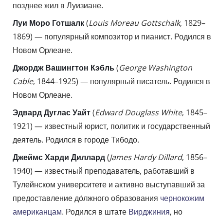
позднее жил в Луизиане.
Луи Моро Готшалк
(
Louis Moreau Gottschalk
, 1829–
1869) — популярный композитор и пианист. Родился в
Новом Орлеане.
Джордж Вашингтон Кэбль
(
George Washington
Cable
, 1844–1925) — популярный писатель. Родился в
Новом Орлеане.
Эдвард Дуглас Уайт
(
Edward Douglass White
, 1845–
1921) — известный юрист, политик и государственный
деятель. Родился в городе Тибодо.
Джеймс Харди Диллард
(
James Hardy Dillard
, 1856–
1940) — известный преподаватель, работавший в
Тулейнском университете и активно выступавший за
предоставление до́лжного образования
чернокожим
американцам
. Родился в штате
Вирджиния
, но