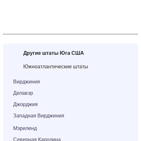
Другие штаты
Юга США
Южноатлантические штаты
Вирджиния
Делавэр
Джорджия
Западная Вирджиния
Мэриленд
Северная Каролина