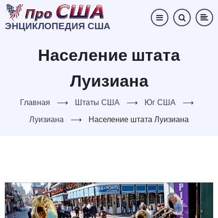
Перейти
к
ЭНЦИКЛОПЕДИЯ США
основному
содержанию
Население штата
Луизиана
Главная
⟶
Штаты США
⟶
Юг США
⟶
Луизиана
⟶
Население штата Луизиана