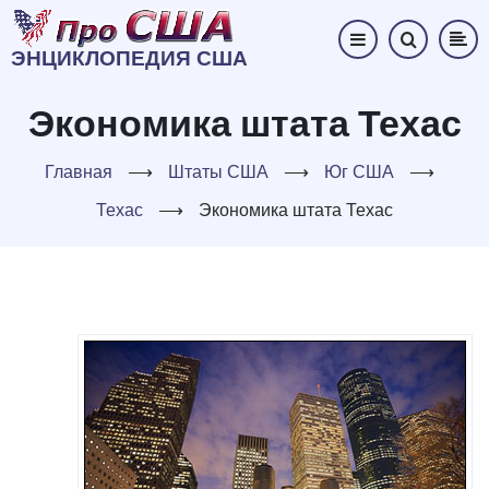
Перейти
к
ЭНЦИКЛОПЕДИЯ США
основному
содержанию
Экономика штата Техас
Главная
⟶
Штаты США
⟶
Юг США
⟶
Техас
⟶
Экономика штата Техас