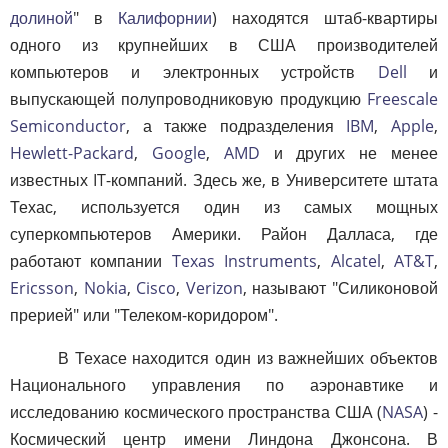
долиной
" в
Калифорнии
) находятся штаб-квартиры
одного из крупнейших в США производителей
компьютеров и электронных устройств
Dell
и
выпускающей полупроводниковую продукцию
Freescale
Semiconductor
, а также подразделения
IBM
,
Apple
,
Hewlett-Packard
,
Google
,
AMD
и других не менее
известных IT-компаний. Здесь же, в Университете штата
Техас, используется один из самых мощных
суперкомпьютеров Америки. Район Далласа, где
работают компании
Texas Instruments
,
Alcatel
,
AT&T
,
Ericsson
,
Nokia
,
Cisco
,
Verizon
, называют "Силиконовой
прерией" или "Телеком-коридором".
В Техасе находится один из важнейших объектов
Национального управления по аэронавтике и
исследованию космического пространства США (
NASA
) -
Космический центр имени Линдона Джонсона. В