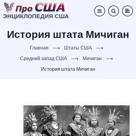
Перейти
к
ЭНЦИКЛОПЕДИЯ США
основному
содержанию
История штата Мичиган
Главная
⟶
Штаты США
⟶
Средний запад США
⟶
Мичиган
⟶
История штата Мичиган